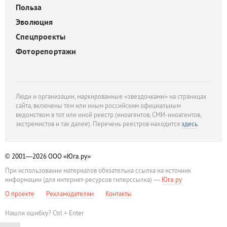
Польза
Эволюция
Спецпроекты
Фоторепортажи
Люди и организации, маркированные «звездочками» на страницах
сайта, включены тем или иным российским официальным
ведомством в тот или иной реестр (иноагентов, СМИ-иноагентов,
экстремистов и так далее). Перечень реестров находится
здесь
.
© 2001—2026
ООО «Юга.ру»
При использовании материалов обязательна ссылка на источник
информации (для интернет-ресурсов гиперссылка) —
Юга.ру
О проекте
Рекламодателям
Контакты
Нашли ошибку? Ctrl + Enter