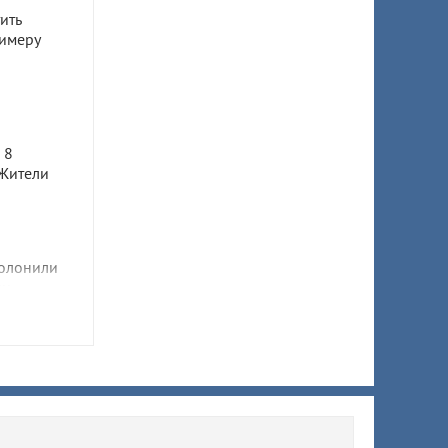
ить
имеру
а
 8
 Жители
олонили
ни
 Узнали,
в