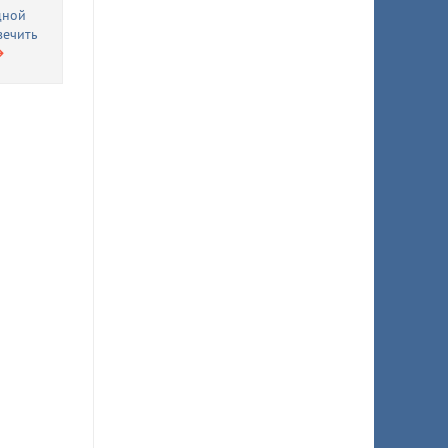
дной
вечить