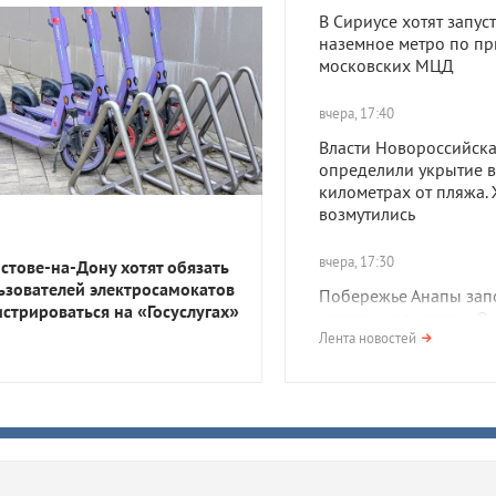
В Сириусе хотят запуст
наземное метро по пр
московских МЦД
вчера, 17:40
Власти Новороссийск
определили укрытие в
километрах от пляжа.
возмутились
вчера, 17:30
остове-на-Дону хотят обязать
ьзователей электросамокатов
Побережье Анапы зап
истрироваться на «Госуслугах»
медузы-корнероты. О
опасны?
Лента новостей
вчера, 17:01
Сильная жара и дожди.
какую погоду ждать в
Краснодарском крае 
выходные