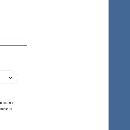
попал в
бшие и