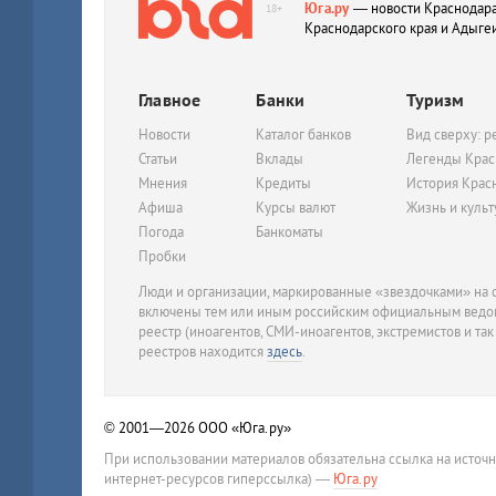
Юга.ру
— новости Краснодара
18+
Краснодарского края и Адыге
Главное
Банки
Туризм
Новости
Каталог банков
Вид сверху: р
Статьи
Вклады
Легенды Крас
Мнения
Кредиты
История Крас
Афиша
Курсы валют
Жизнь и куль
Погода
Банкоматы
Пробки
Люди и организации, маркированные «звездочками» на с
включены тем или иным российским официальным ведом
реестр (иноагентов, СМИ-иноагентов, экстремистов и так
реестров находится
здесь
.
© 2001—2026
ООО «Юга.ру»
При использовании материалов обязательна ссылка на источ
интернет-ресурсов гиперссылка) —
Юга.ру