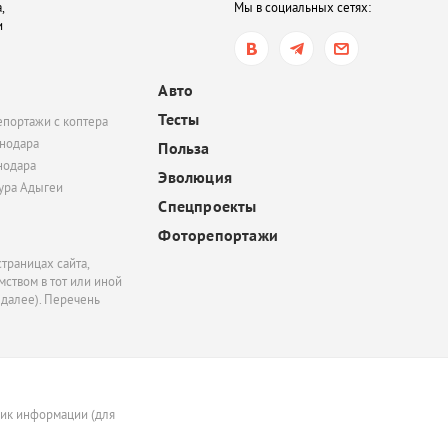
,
Мы в социальных сетях:
и
вчера, 16:05
В Ростовской области 
птицы, занесенные в 
Авто
книгу. В чем причина?
Тесты
епортажи с коптера
нодара
Польза
нодара
Эволюция
тура Адыгеи
Спецпроекты
Фоторепортажи
траницах сайта,
ством в тот или иной
 далее). Перечень
ник информации (для