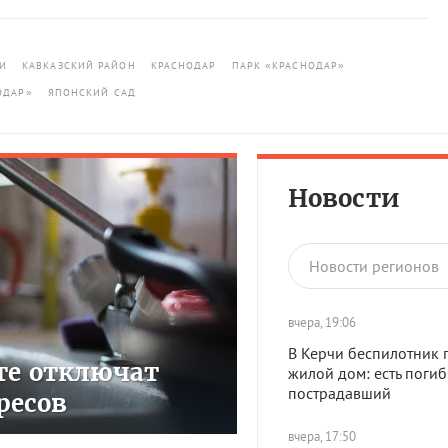
И
КАВКАЗСКИЙ РАЙОН
КРАСНОДАР
ПАРК «КРАСНОДАР»
ОДАР»
ЯПОНСКИЙ САД
Новости
Новости регионов
вчера, 19:06
В Керчи беспилотник 
сте отключат
жилой дом: есть поги
пострадавший
ресов
вчера, 17:50