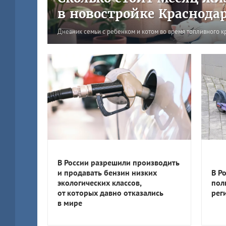
в новостройке Краснода
Дневник семьи с ребенком и котом во время топливного к
В России разрешили производить
и продавать бензин низких
В Р
экологических классов,
пол
от которых давно отказались
рег
в мире