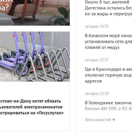
Около 8 тыс. жителей
ра?
Дагестана остались без
из-за жары и перегруз
ризиса
сегодня, 14:35
В Азовском море нача
устанавливать сети дл
пляжей от медуз
сегодня, 13:57
Где в Краснодаре в ав
отключат горячую воду
адресов
сегодня, 13:50
остове-на-Дону хотят обязать
В Геленджике закончи
ьзователей электросамокатов
бензин АИ-100, а 92-й
истрироваться на «Госуслугах»
остались только на од
Лента новостей
сегодня, 12:50