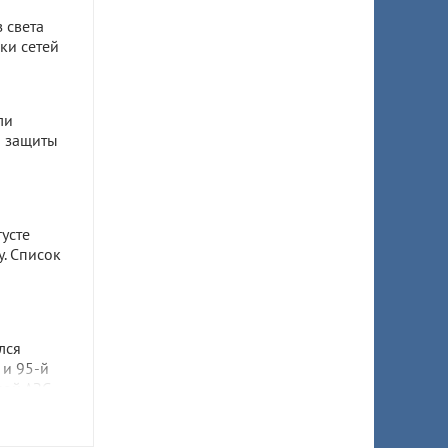
 света
ки сетей
ли
я защиты
густе
. Список
лся
 и 95-й
ной АЗС