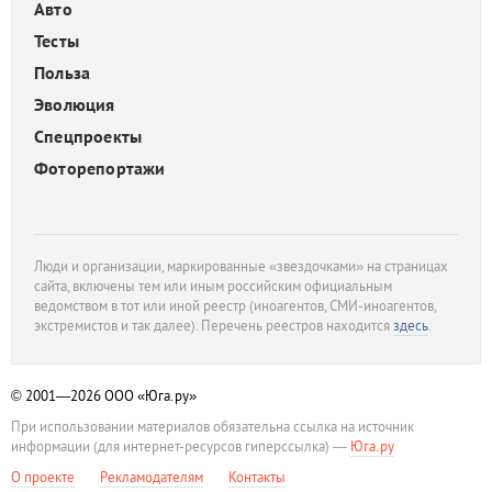
Авто
Тесты
Польза
Эволюция
Спецпроекты
Фоторепортажи
Люди и организации, маркированные «звездочками» на страницах
сайта, включены тем или иным российским официальным
ведомством в тот или иной реестр (иноагентов, СМИ-иноагентов,
экстремистов и так далее). Перечень реестров находится
здесь
.
© 2001—2026
ООО «Юга.ру»
При использовании материалов обязательна ссылка на источник
информации (для интернет-ресурсов гиперссылка) —
Юга.ру
О проекте
Рекламодателям
Контакты