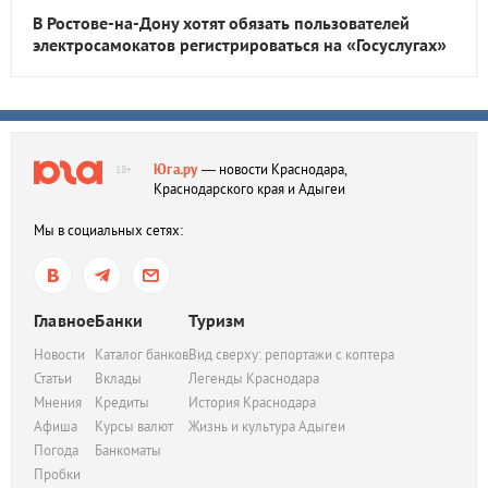
В Ростове-на-Дону хотят обязать пользователей
электросамокатов регистрироваться на «Госуслугах»
Юга.ру
— новости Краснодара,
18+
Краснодарского края и Адыгеи
Мы в социальных сетях:
Главное
Банки
Туризм
Новости
Каталог банков
Вид сверху: репортажи с коптера
Статьи
Вклады
Легенды Краснодара
Мнения
Кредиты
История Краснодара
Афиша
Курсы валют
Жизнь и культура Адыгеи
Погода
Банкоматы
Пробки