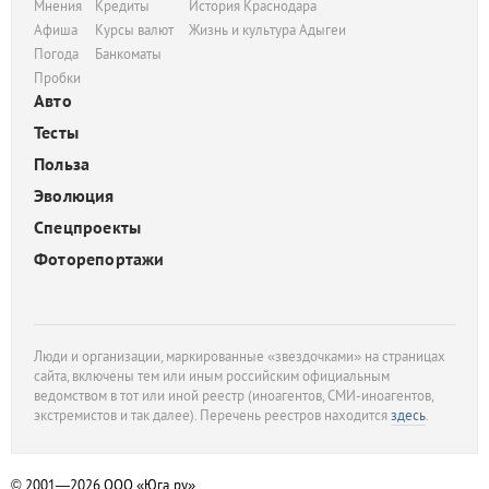
Мнения
Кредиты
История Краснодара
Афиша
Курсы валют
Жизнь и культура Адыгеи
Погода
Банкоматы
Пробки
Авто
Тесты
Польза
Эволюция
Спецпроекты
Фоторепортажи
Люди и организации, маркированные «звездочками» на страницах
сайта, включены тем или иным российским официальным
ведомством в тот или иной реестр (иноагентов, СМИ-иноагентов,
экстремистов и так далее). Перечень реестров находится
здесь
.
© 2001—2026
ООО «Юга.ру»