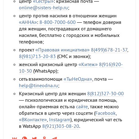
центр
«Сестры»
: кризисная почта —
online@sisters-help.ru
;
центр против насилия в отношении женщин
«АННА»
:
8-800-7000-600
— телефон доверия
для женщин, пострадавших от домашнего
насилия, бесплатно с городских и мобильных
телефонов;
проект
«Правовая инициатива»
8(499)678-21-37
,
8(981)713-20-83
(СМС и звонки);
женский кризисный центр
«Китеж»
8(916)920-
10-30
(WhatsApp);
сеть взаимопомощи
«ТыНеОдна»
, почта —
help@tineodna.ru
;
Кризисный центр для женщин
8(812)327-30-00
— психологическая и юридическая помощь,
онлайн-приемная есть на
сайте
, также можно
обратиться в центр через соцсети (
Facebook
,
«ВКонтакте»
,
Instagram
), юридический чат есть
в WatsApp
8(921)303-08-20
.