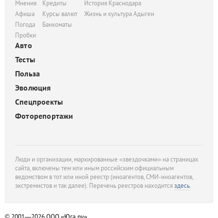
Мнения
Кредиты
История Краснодара
Афиша
Курсы валют
Жизнь и культура Адыгеи
Погода
Банкоматы
Пробки
Авто
Тесты
Польза
Эволюция
Спецпроекты
Фоторепортажи
Люди и организации, маркированные «звездочками» на страницах
сайта, включены тем или иным российским официальным
ведомством в тот или иной реестр (иноагентов, СМИ-иноагентов,
экстремистов и так далее). Перечень реестров находится
здесь
.
© 2001—2026
ООО «Юга.ру»