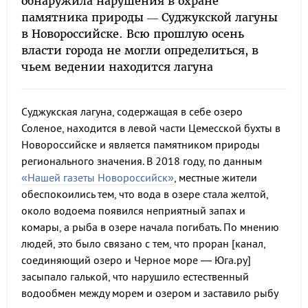
обнаружила нарушения в охране
памятника природы — Суджукской лагуны
в Новороссийске. Всю прошлую осень
власти города не могли определиться, в
чьем ведении находится лагуна
Суджукская лагуна, содержащая в себе озеро
Соленое, находится в левой части Цемесской бухты в
Новороссийске и является памятником природы
регионального значения. В 2018 году, по данным
«Нашей газеты Новороссийск»
, местные жители
обеспокоились тем, что вода в озере стала желтой,
около водоема появился неприятный запах и
комары, а рыба в озере начала погибать. По мнению
людей, это было связано с тем, что проран [канал,
соединяющий озеро и Черное море — Юга.ру]
засыпало галькой, что нарушило естественный
водообмен между морем и озером и заставило рыбу