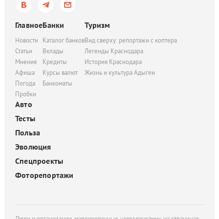
Главное
Банки
Туризм
Новости
Каталог банков
Вид сверху: репортажи с коптера
Статьи
Вклады
Легенды Краснодара
Мнения
Кредиты
История Краснодара
Афиша
Курсы валют
Жизнь и культура Адыгеи
Погода
Банкоматы
Пробки
Авто
Тесты
Польза
Эволюция
Спецпроекты
Фоторепортажи
Люди и организации, маркированные «звездочками» на страницах