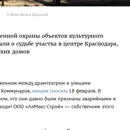
© Фото Хельги Шошиной
венной охраны объектов культурного
али о судьбе участка в центре Краснодара,
тхих домов
оженном между драмтеатром и улицами
 Коммунаров,
начали сносить
18 февраля. В
или, что они давно были признаны аварийными и
оводит ООО «АлМакс-Строй» — собственник этого