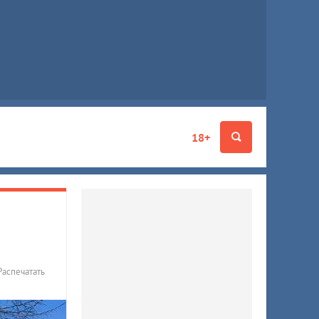
18+
Распечатать