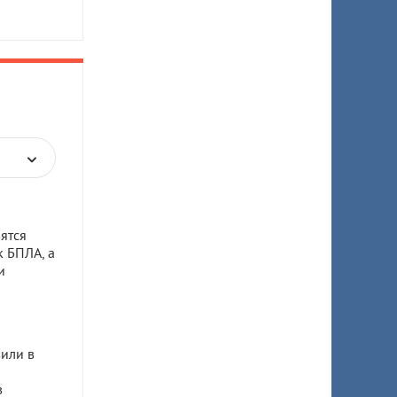
ятся
к БПЛА, а
и
или в
в