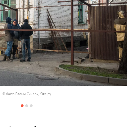
© Фото Елены Синеок, Юга.ру