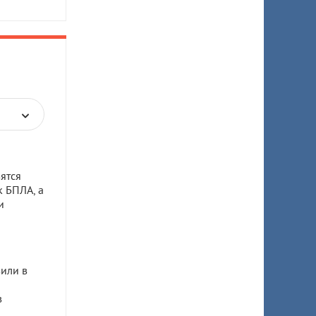
ятся
к БПЛА, а
и
или в
в