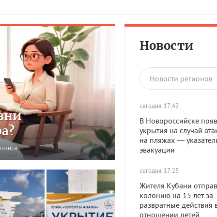
Новости
Новости регионов
сегодня, 17:42
зни
В Новороссийске появ
ра?
укрытия на случай ата
на пляжах — указател
ризиса
эвакуации
сегодня, 17:25
Жителя Кубани отправ
колонию на 15 лет за
развратные действия 
отношении детей