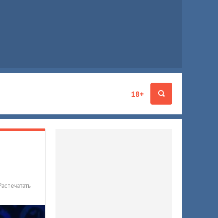
18+
Распечатать