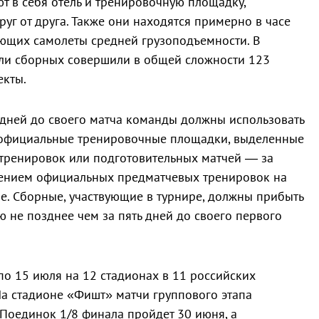
т в себя отель и тренировочную площадку,
уг от друга. Также они находятся примерно в часе
ающих самолеты средней грузоподъемности. В
ели сборных совершили в общей сложности 123
екты.
 дней до своего матча команды должны использовать
 официальные тренировочные площадки, выделенные
тренировок или подготовительных матчей — за
ением официальных предматчевых тренировок на
е. Сборные, участвующие в турнире, должны прибыть
ю не позднее чем за пять дней до своего первого
по 15 июля на 12 стадионах в 11 российских
 На стадионе «Фишт» матчи группового этапа
я. Поединок 1/8 финала пройдет 30 июня, а