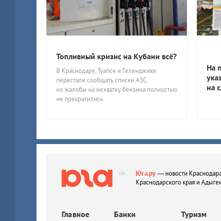
Топливный кризис на Кубани всё?
На 
В Краснодаре, Туапсе и Геленджике
ука
перестали сообщать списки АЗС,
на 
но жалобы на нехватку бензина полностью
не прекратились
Юга.ру
— новости Краснодара
18+
Краснодарского края и Адыге
Главное
Банки
Туризм