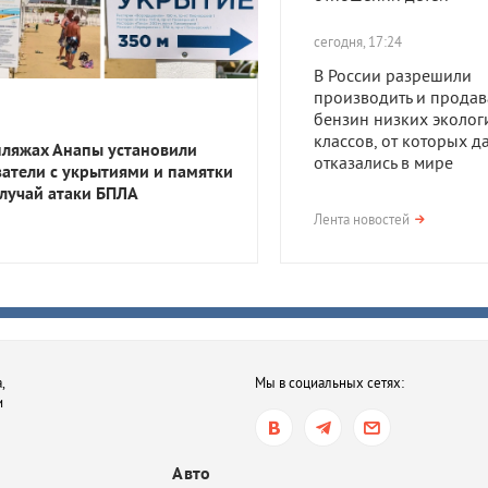
сегодня, 17:24
В России разрешили
производить и продав
бензин низких эколог
классов, от которых д
пляжах Анапы установили
отказались в мире
затели с укрытиями и памятки
случай атаки БПЛА
сегодня, 17:23
Лента новостей
В Приморско-Ахтарск
районе мужчина получ
года тюрьмы за смерть
после семейной ссор
сегодня, 16:35
,
Мы в социальных сетях:
В Ростове-на-Дону хот
и
обязать пользователе
электросамокатов
регистрироваться на
Авто
«Госуслугах»