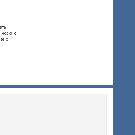
ать
ических
авно
ом
ил 7,5
 супруги
ы
ят
й