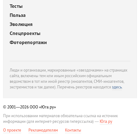
Тесты
Польза
Эволюция
Спецпроекты
Фоторепортажи
Люди и организации, маркированные «звездочками» на страницах
сайта, включены тем или иным российским официальным
ведомством в тот или иной реестр (иноагентов, СМИ-иноагентов,
экстремистов и так далее). Перечень реестров находится
здесь
.
© 2001—2026
ООО «Юга.ру»
При использовании материалов обязательна ссылка на источник
информации (для интернет-ресурсов гиперссылка) —
Юга.ру
О проекте
Рекламодателям
Контакты