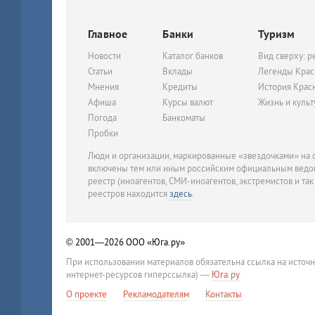
Главное
Банки
Туризм
Новости
Каталог банков
Вид сверху: р
Статьи
Вклады
Легенды Крас
Мнения
Кредиты
История Крас
Афиша
Курсы валют
Жизнь и куль
Погода
Банкоматы
Пробки
Люди и организации, маркированные «звездочками» на с
включены тем или иным российским официальным ведом
реестр (иноагентов, СМИ-иноагентов, экстремистов и так
реестров находится
здесь
.
© 2001—2026
ООО «Юга.ру»
При использовании материалов обязательна ссылка на источ
интернет-ресурсов гиперссылка) —
Юга.ру
О проекте
Рекламодателям
Контакты