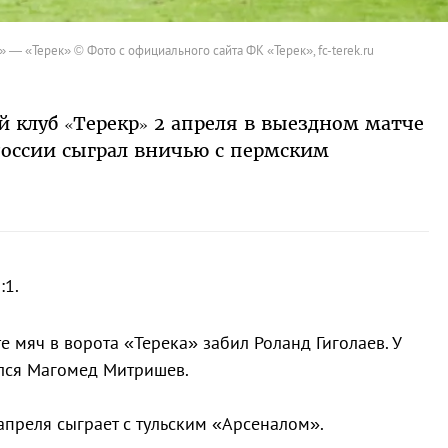
 — «Терек» © Фото с официального сайта ФК «Терек», fc-terek.ru
 клуб «Терекр» 2 апреля в выездном матче
России сыграл вничью с пермским
:1.
те мяч в ворота «Терека» забил Роланд Гиголаев. У
ился Магомед Митришев.
апреля сыграет с тульским «Арсеналом».