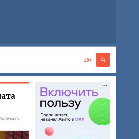
18+
ната
Распечатать