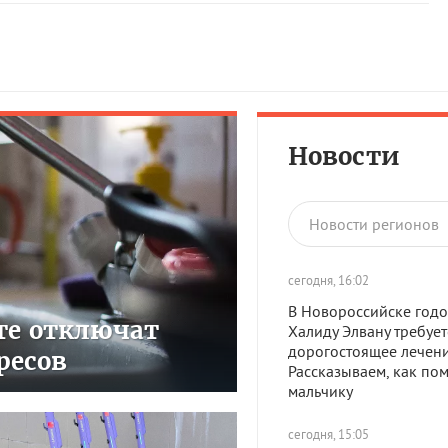
Новости
Новости регионов
сегодня, 16:02
В Новороссийске год
сте отключат
Халиду Элвану требует
дорогостоящее лечени
ресов
Рассказываем, как по
мальчику
сегодня, 15:05