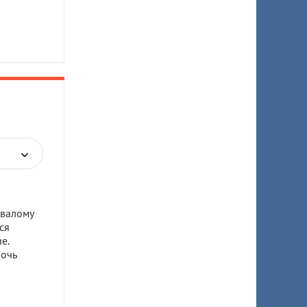
овалому
ся
е.
мочь