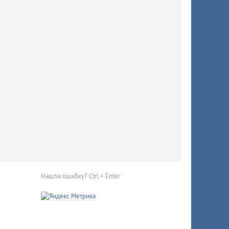
попал в
бшие и
Нашли ошибку? Ctrl + Enter