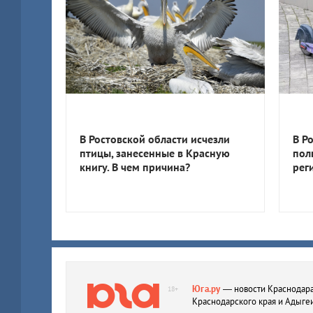
В Ростовской области исчезли
В Р
птицы, занесенные в Красную
пол
книгу. В чем причина?
рег
Юга.ру
— новости Краснодара
18+
Краснодарского края и Адыге