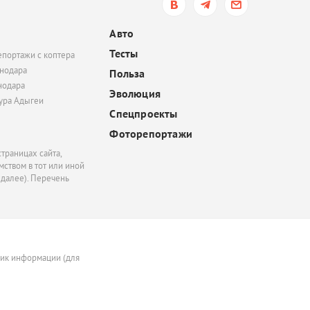
вчера, 19:06
В Керчи беспилотник 
Авто
жилой дом: есть поги
Тесты
епортажи с коптера
пострадавший
нодара
Польза
нодара
Эволюция
тура Адыгеи
Спецпроекты
Фоторепортажи
траницах сайта,
ством в тот или иной
 далее). Перечень
ник информации (для