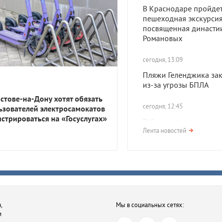
В Краснодаре пройде
пешеходная экскурсия
посвященная династи
Романовых
сегодня, 13:09
Пляжи Геленджика за
из-за угрозы БПЛА
остове-на-Дону хотят обязать
сегодня, 12:45
ьзователей электросамокатов
истрироваться на «Госуслугах»
В Краснодаре включи
сирены из-за атаки БП
Лента новостей
Жителей призвали укр
сегодня, 10:16
В Краснодаре состоит
просмотр и обсуждени
критиком фильма
,
Мы в социальных сетях:
«Электрический поце
и