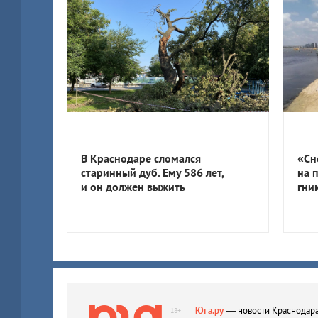
В Краснодаре сломался
«Сн
старинный дуб. Ему 586 лет,
на 
и он должен выжить
гни
Юга.ру
— новости Краснодара
18+