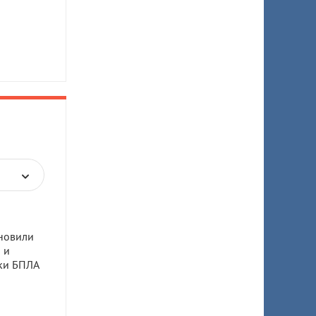
новили
 и
аки БПЛА