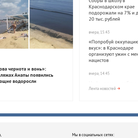
Сборы в школу в
Краснодарском крае
подорожали на 7% и д
20 тыс. рублей
вчера, 15:43
«Попробуй оккупацию
вкус»: в Краснодаре
организуют ужин с ме
нацистов
ова чернота и вонь»:
вчера, 14:45
пляжах Анапы появились
ющие водоросли
На Азишском хребте в
нашли поселение про
Лента новостей
— древних жителей К
вчера, 14:45
В Тихорецке мать отка
лечить ребенка от туб
и ВИЧ. Суд обязал же
,
Мы в социальных сетях:
продолжить терапию