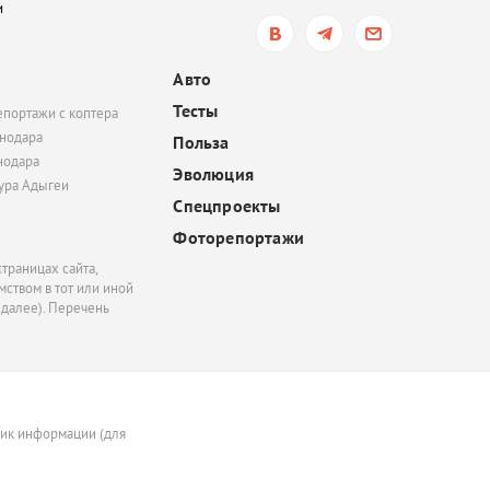
и
вчера, 14:04
Топливный кризис на
Авто
всё? В Краснодаре, Ту
Тесты
епортажи с коптера
Геленджике перестали
нодара
сообщать списки АЗС, 
Польза
нодара
жалобы на нехватку б
Эволюция
полностью не прекрат
тура Адыгеи
Спецпроекты
Фоторепортажи
траницах сайта,
ством в тот или иной
 далее). Перечень
ник информации (для