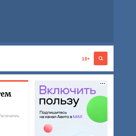
18+
тем
Распечатать