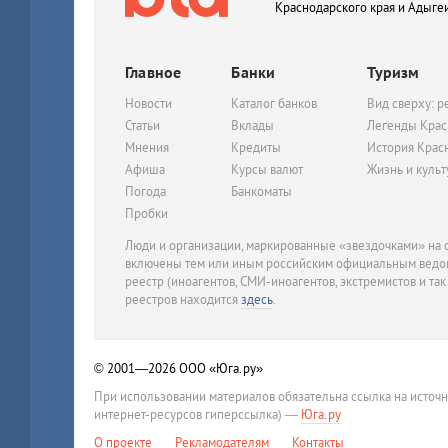
Краснодарского края и Адыге
Главное
Банки
Туризм
Новости
Каталог банков
Вид сверху: р
Статьи
Вклады
Легенды Крас
Мнения
Кредиты
История Крас
Афиша
Курсы валют
Жизнь и куль
Погода
Банкоматы
Пробки
Люди и организации, маркированные «звездочками» на с
включены тем или иным российским официальным ведом
реестр (иноагентов, СМИ-иноагентов, экстремистов и так
реестров находится
здесь
.
© 2001—2026
ООО «Юга.ру»
При использовании материалов обязательна ссылка на источ
интернет-ресурсов гиперссылка) —
Юга.ру
О проекте
Рекламодателям
Контакты