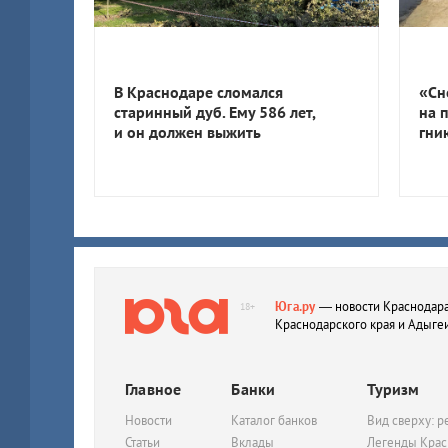
В Краснодаре сломался
«Сн
старинный дуб. Ему 586 лет,
на 
и он должен выжить
гни
Юга.ру
— новости Краснодара
18+
Краснодарского края и Адыге
Главное
Банки
Туризм
Новости
Каталог банков
Вид сверху: р
Статьи
Вклады
Легенды Крас