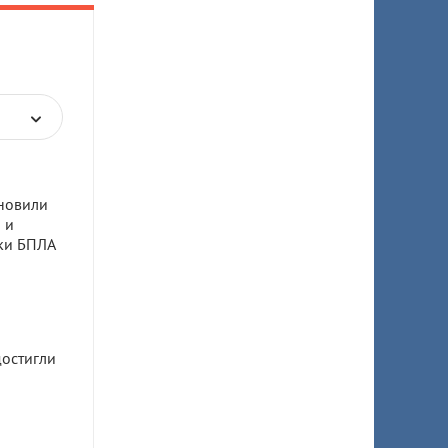
новили
 и
аки БПЛА
остигли