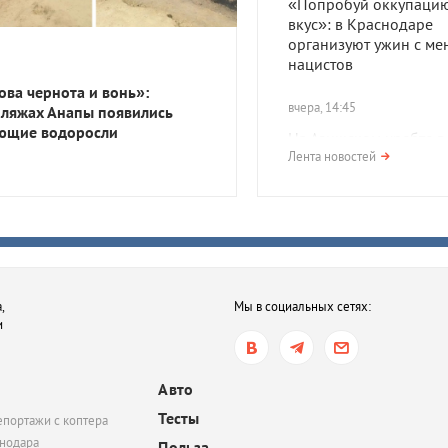
«Попробуй оккупацию
вкус»: в Краснодаре
организуют ужин с ме
нацистов
ова чернота и вонь»:
вчера, 14:45
пляжах Анапы появились
ющие водоросли
На Азишском хребте в
нашли поселение про
Лента новостей
— древних жителей К
вчера, 14:45
В Тихорецке мать отка
лечить ребенка от туб
и ВИЧ. Суд обязал же
,
Мы в социальных сетях:
продолжить терапию
и
вчера, 14:04
Топливный кризис на
Авто
всё? В Краснодаре, Ту
Тесты
епортажи с коптера
Геленджике перестали
нодара
сообщать списки АЗС, 
Польза