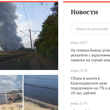
Новости
Новости регионов
вчера, 18:07
На пляжах Анапы уста
указатели с укрытиями
памятки на случай ат
вчера, 16:30
Сборы в школу в
Краснодарском крае
подорожали на 7% и д
20 тыс. рублей
вчера, 15:43