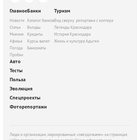
Главное
Банки
Туризм
Новости
Каталог банков
Вид сверху: репортажи с коптера
Статьи
Вклады
Легенды Краснодара
Мнения
Кредиты
История Краснодара
Афиша
Курсы валют
Жизнь и культура Адыгеи
Погода
Банкоматы
Пробки
Авто
Тесты
Польза
Эволюция
Спецпроекты
Фоторепортажи
Люди и организации, маркированные «звездочками» на страницах