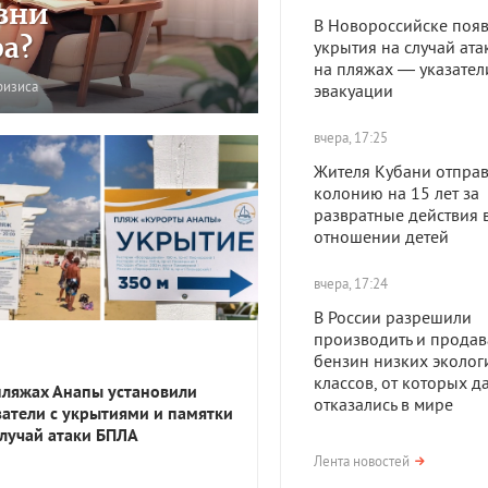
зни
В Новороссийске появ
ра?
укрытия на случай ата
на пляжах — указател
ризиса
эвакуации
вчера, 17:25
Жителя Кубани отправ
колонию на 15 лет за
развратные действия 
отношении детей
вчера, 17:24
В России разрешили
производить и продав
бензин низких эколог
классов, от которых д
пляжах Анапы установили
отказались в мире
затели с укрытиями и памятки
случай атаки БПЛА
вчера, 17:23
Лента новостей
В Приморско-Ахтарск