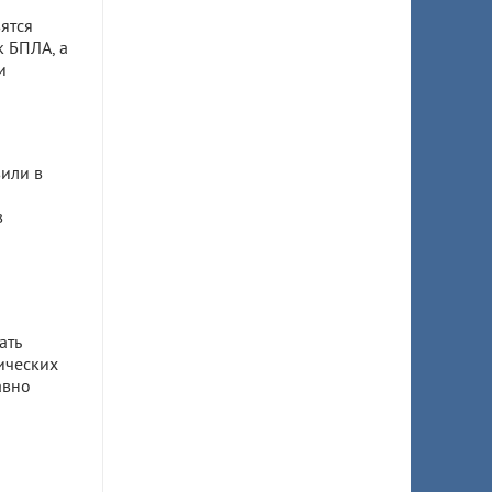
ятся
к БПЛА, а
и
или в
в
ать
ических
авно
ом