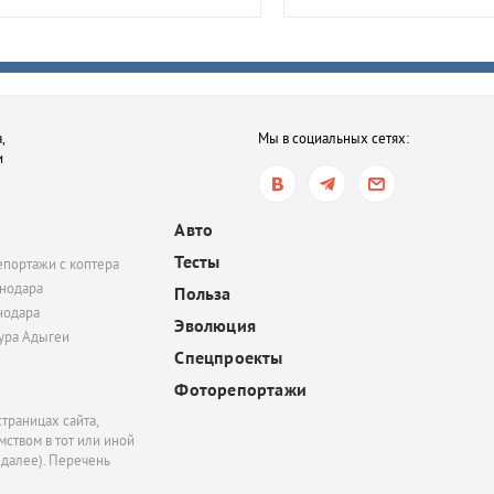
районе мужчина получ
года тюрьмы за смерть
после семейной ссор
вчера, 16:35
,
Мы в социальных сетях:
В Ростове-на-Дону хот
и
обязать пользователе
электросамокатов
регистрироваться на
Авто
«Госуслугах»
Тесты
епортажи с коптера
вчера, 14:51
нодара
Польза
нодара
В Краснодаре суд час
Эволюция
удовлетворил иск
тура Адыгеи
Спецпроекты
Росимущества к фонду
«Добрый-Юг»
Фоторепортажи
траницах сайта,
ством в тот или иной
 далее). Перечень