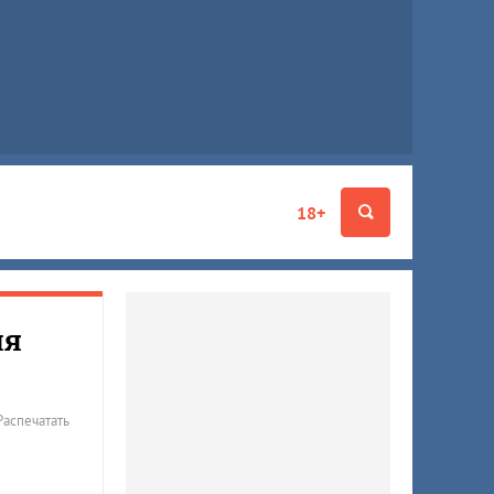
18+
ня
Распечатать