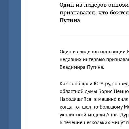
Один из лидеров оппоз
признавался, что боитс
Путина
Один из лидеров оппозиции Б
недавних интервью признавал
Владимира Путина.
Как сообщали ЮГА.ру, сопред
областной думы Борис Немц
Находящийся в машине килле
когда тот шел по Большому М
украинской модели Анны Ду
В течение нескольких минут 