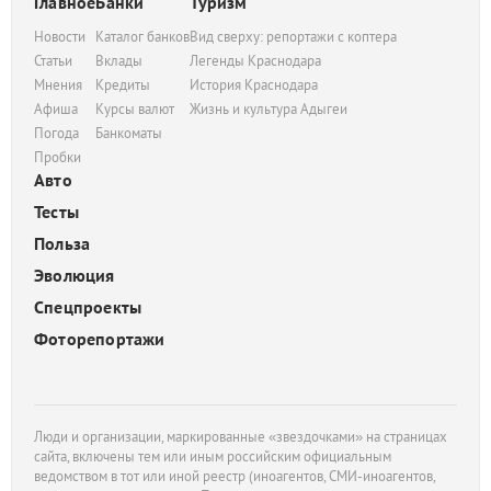
Главное
Банки
Туризм
Новости
Каталог банков
Вид сверху: репортажи с коптера
Статьи
Вклады
Легенды Краснодара
Мнения
Кредиты
История Краснодара
Афиша
Курсы валют
Жизнь и культура Адыгеи
Погода
Банкоматы
Пробки
Авто
Тесты
Польза
Эволюция
Спецпроекты
Фоторепортажи
Люди и организации, маркированные «звездочками» на страницах
сайта, включены тем или иным российским официальным
ведомством в тот или иной реестр (иноагентов, СМИ-иноагентов,