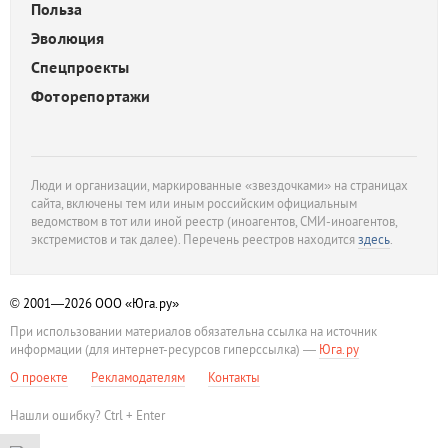
Польза
Эволюция
Спецпроекты
Фоторепортажи
Люди и организации, маркированные «звездочками» на страницах
сайта, включены тем или иным российским официальным
ведомством в тот или иной реестр (иноагентов, СМИ-иноагентов,
экстремистов и так далее). Перечень реестров находится
здесь
.
© 2001—2026
ООО «Юга.ру»
При использовании материалов обязательна ссылка на источник
информации (для интернет-ресурсов гиперссылка) —
Юга.ру
О проекте
Рекламодателям
Контакты
Нашли ошибку? Ctrl + Enter