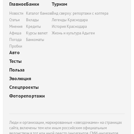
Главное
Банки
Туризм
Новости
Каталог банков
Вид сверху: репортажи с коптера
Статьи
Вклады
Легенды Краснодара
Мнения
Кредиты
История Краснодара
Афиша
Курсы валют
Жизнь и культура Адыгеи
Погода
Банкоматы
Пробки
Авто
Тесты
Польза
Эволюция
Спецпроекты
Фоторепортажи
Люди и организации, маркированные «звездочками» на страницах
сайта, включены тем или иным российским официальным
ведомством в тот или иной реестр (иноагентов, СМИ-иноагентов,