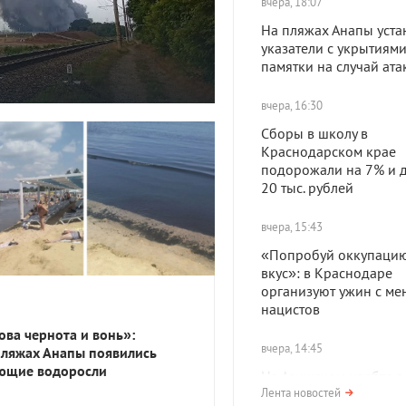
вчера, 18:07
На пляжах Анапы уста
указатели с укрытиями
памятки на случай ат
вчера, 16:30
Сборы в школу в
Краснодарском крае
подорожали на 7% и д
20 тыс. рублей
вчера, 15:43
«Попробуй оккупацию
вкус»: в Краснодаре
организуют ужин с ме
нацистов
ова чернота и вонь»:
вчера, 14:45
пляжах Анапы появились
ющие водоросли
На Азишском хребте в
нашли поселение про
Лента новостей