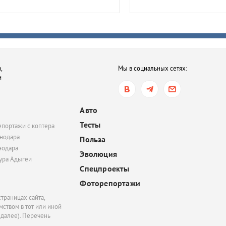
— древних жителей К
вчера, 14:45
В Тихорецке мать отка
лечить ребенка от туб
и ВИЧ. Суд обязал же
,
Мы в социальных сетях:
продолжить терапию
и
вчера, 14:04
Топливный кризис на
Авто
всё? В Краснодаре, Ту
Тесты
епортажи с коптера
Геленджике перестали
нодара
сообщать списки АЗС, 
Польза
нодара
жалобы на нехватку б
Эволюция
полностью не прекрат
тура Адыгеи
Спецпроекты
Фоторепортажи
траницах сайта,
ством в тот или иной
 далее). Перечень