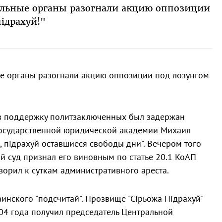
ельные органы разогнали акцию оппозиции
iдрахуй!"
е органы разогнали акцию оппозиции под лозунгом
 в поддержку политзаключенных был задержан
государственной юридической академии Михаил
, пiдрахуй оставшиеся свободы дни". Вечером того
 суд признал его виновным по статье 20.1 КоАП
ворил к суткам административного ареста.
аинского "подсчитай". Прозвище "Сiрьожа Підрахуй"
04 года получил председатель Центральной