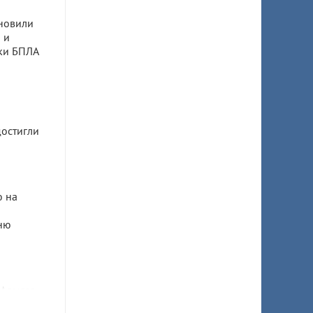
новили
 и
аки БПЛА
остигли
 на
ню
 Адыгее
томеотов