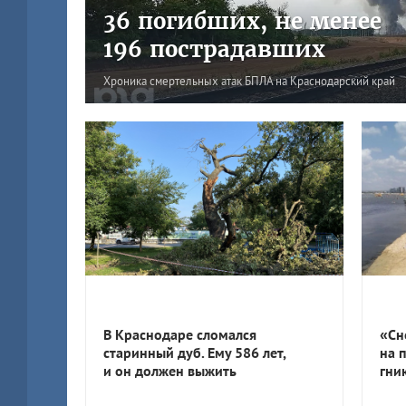
36 погибших, не менее
196 пострадавших
Хроника смертельных атак БПЛА на Краснодарский край
В Краснодаре сломался
«Сн
старинный дуб. Ему 586 лет,
на 
и он должен выжить
гни