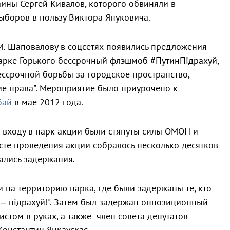
ины Сергей Кивалов, которого обвиняли в
ыборов в пользу Виктора Януковича.
М. Шаповалову в соцсетях появились предложения
арке Горького бессрочный флэшмоб #ПутинПiдрахуй,
ессрочной борьбы за городское пространство,
кие права". Мероприятие было приурочено к
бай
в мае 2012 года.
 входу в парк акции были стянуты силы ОМОН и
есте проведения акции собралось несколько десятков
чались задержания.
 на территорию парка, где были задержаны те, кто
 – пiдрахуй!". Затем был задержан оппозиционный
стом в руках, а также член совета депутатов
Константин Янкаускас.