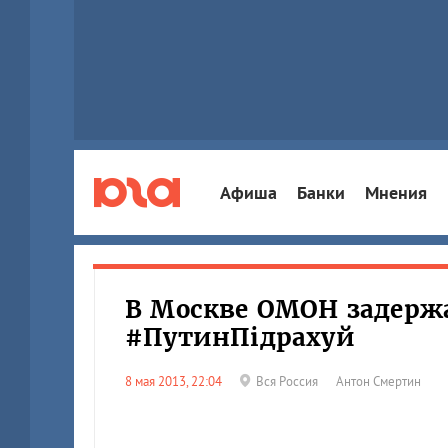
Афиша
Банки
Мнения
В Москве ОМОН задерж
#ПутинПiдрахуй
8 мая 2013, 22:04
Вся Россия
Антон Смертин