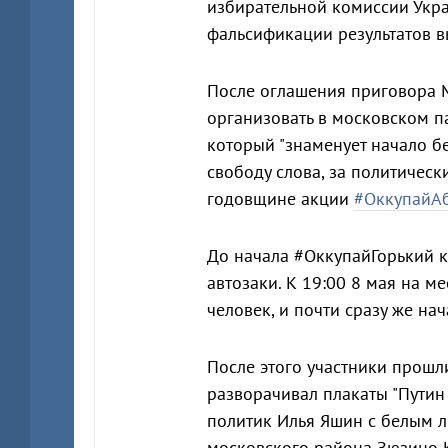
избирательной комиссии Укра
фальсификации результатов в
После оглашения приговора 
организовать в московском п
который "знаменует начало б
свободу слова, за политичес
годовщине акции
#ОккупайА
До начала #ОккупайГорький к
автозаки. К 19:00 8 мая на м
человек, и почти сразу же на
После этого участники прошли
разворачивал плакаты "Путин
политик Илья Яшин с белым ли
московского района Зюзино 