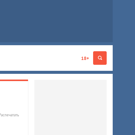
18+
Распечатать