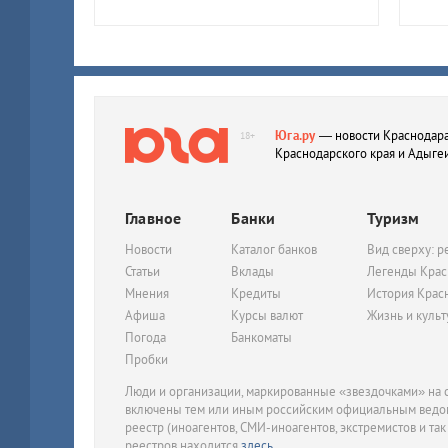
Юга.ру
— новости Краснодара
18+
Краснодарского края и Адыге
Главное
Банки
Туризм
Новости
Каталог банков
Вид сверху: р
Статьи
Вклады
Легенды Крас
Мнения
Кредиты
История Крас
Афиша
Курсы валют
Жизнь и куль
Погода
Банкоматы
Пробки
Люди и организации, маркированные «звездочками» на с
включены тем или иным российским официальным ведом
реестр (иноагентов, СМИ-иноагентов, экстремистов и так
реестров находится
здесь
.