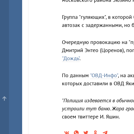
Группа "гуляющих", в которой
автозак с задержанными, но
Очередную провокацию на "пр
Дмитрий Энтео (Цоренов), поп
"Дождь"
.
По данным
"ОВД-Инфо"
, на а
которых доставили в ОВД Як
"Полиция издевается в обычной
устроили тут баню. Жара град
своем твиттере И. Яшин.