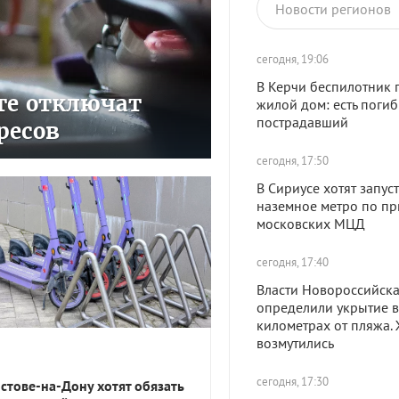
Новости регионов
сегодня, 19:06
В Керчи беспилотник 
сте отключат
жилой дом: есть поги
пострадавший
ресов
сегодня, 17:50
В Сириусе хотят запуст
наземное метро по пр
московских МЦД
сегодня, 17:40
Власти Новороссийск
определили укрытие в
километрах от пляжа.
возмутились
сегодня, 17:30
остове-на-Дону хотят обязать