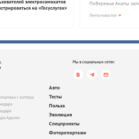
ьзователей электросамокатов
Побережье Анапы зап
истрироваться на «Госуслугах»
медузы-корнероты. О
опасны?
Лента новостей
сегодня, 17:01
Сильная жара и дожди.
какую погоду ждать в
Краснодарском крае 
выходные
,
Мы в социальных сетях:
и
сегодня, 16:05
В Ростовской области 
птицы, занесенные в 
Авто
книгу. В чем причина?
Тесты
епортажи с коптера
нодара
Польза
нодара
Эволюция
тура Адыгеи
Спецпроекты
Фоторепортажи