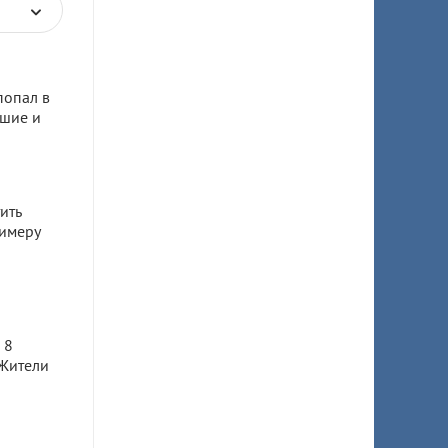
попал в
бшие и
ить
имеру
а
 8
 Жители