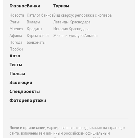
Главное
Банки
Туризм
Новости
Каталог банков
Вид сверху: репортажи с коптера
Статьи
Вклады
Легенды Краснодара
Мнения
Кредиты
История Краснодара
Афиша
Курсы валют
Жизнь и культура Адыгеи
Погода
Банкоматы
Пробки
Авто
Тесты
Польза
Эволюция
Спецпроекты
Фоторепортажи
Люди и организации, маркированные «звездочками» на страницах
сайта, включены тем или иным российским официальным