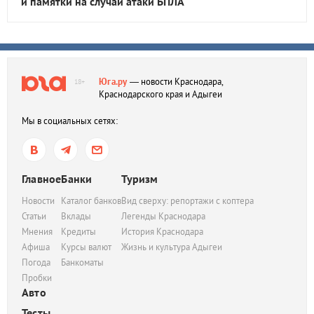
и памятки на случай атаки БПЛА
Юга.ру
— новости Краснодара,
18+
Краснодарского края и Адыгеи
Мы в социальных сетях:
Главное
Банки
Туризм
Новости
Каталог банков
Вид сверху: репортажи с коптера
Статьи
Вклады
Легенды Краснодара
Мнения
Кредиты
История Краснодара
Афиша
Курсы валют
Жизнь и культура Адыгеи
Погода
Банкоматы
Пробки
Авто
Тесты