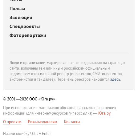
Польза
Эволюция
Спецпроекты
Фоторепортажи
Люди и организации, маркированные «звездочками» на страницах
сайта, включены тем или иным российским официальным
ведомством в тот или иной реестр (иноагентов, СМИ-иноагентов,
экстремистов и так далее). Перечень реестров находится
здесь
.
© 2001—2026
ООО «Юга.ру»
При использовании материалов обязательна ссылка на источник
информации (для интернет-ресурсов гиперссылка) —
Юга.ру
О проекте
Рекламодателям
Контакты
Нашли ошибку? Ctrl + Enter