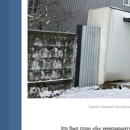
Здание бывшей автобазы,
Это был план
«
Б
»
умирающего 