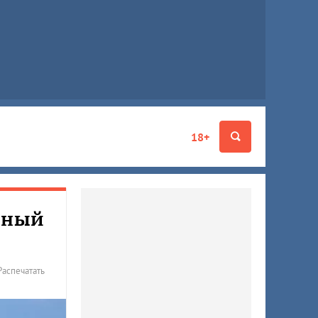
18+
енный
Распечатать