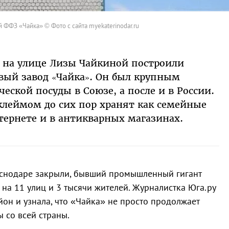
 ФФЗ «Чайка» © Фото с сайта myekaterinodar.ru
ре на улице Лизы Чайкиной построили
вый завод «Чайка». Он был крупным
ской посуды в Союзе, а после и в России.
леймом до сих пор хранят как семейные
тернете и в антикварных магазинах.
аснодаре закрыли, бывший промышленный гигант
 на 11 улиц и 3 тысячи жителей. Журналистка Юга.ру
йон и узнала, что «Чайка» не просто продолжает
ы со всей страны.