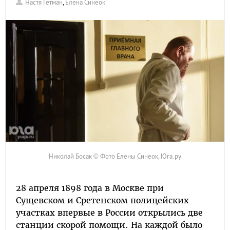
Настя Гетман
,
Елена Синеок
Николай Босак © Фото Елены Синеок, Юга.ру
28 апреля 1898 года в Москве при
Сущевском и Сретенском полицейских
участках впервые в России открылись две
станции скорой помощи. На каждой было