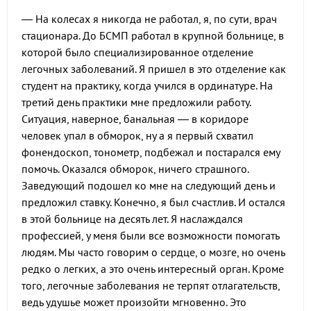
— На колесах я никогда не работал, я, по сути, врач
стационара. До БСМП работал в крупной больнице, в
которой было специализированное отделение
легочных заболеваний. Я пришел в это отделение как
студент на практику, когда учился в ординатуре. На
третий день практики мне предложили работу.
Ситуация, наверное, банальная — в коридоре
человек упал в обморок, ну а я первый схватил
фонендоскоп, тонометр, подбежал и постарался ему
помочь. Оказался обморок, ничего страшного.
Заведующий подошел ко мне на следующий день и
предложил ставку. Конечно, я был счастлив. И остался
в этой больнице на десять лет. Я наслаждался
профессией, у меня были все возможности помогать
людям. Мы часто говорим о сердце, о мозге, но очень
редко о легких, а это очень интересный орган. Кроме
того, легочные заболевания не терпят отлагательств,
ведь удушье может произойти мгновенно. Это