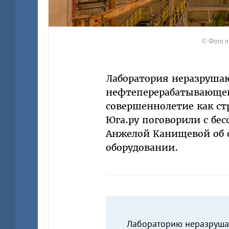
© Фото 
Лаборатория неразруша
нефтеперерабатывающего
совершеннолетие как стр
Юга.ру поговорили с бе
Анжелой Канищевой об 
оборудовании.
Лабораторию неразрушаю