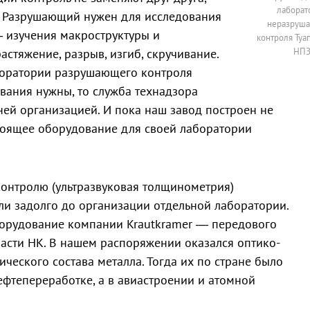
лаборат
. Разрушающий нужен для исследования
неразруш
 изучения макроструктуры и
контроля Туа
стяжение, разрыв, изгиб, скручивание.
НП
аборатории разрушающего контроля
ования нужны, то служба технадзора
ней организацией. И пока наш завод построен не
тоящее оборудование для своей лаборатории
онтролю (ультразвуковая толщинометрия)
и задолго до организации отдельной лаборатории.
борудование компании Krautkramer — передового
асти НК. В нашем распоряжении оказался оптико-
ческого состава металла. Тогда их по стране было
нефтепереработке, а в авиастроении и атомной