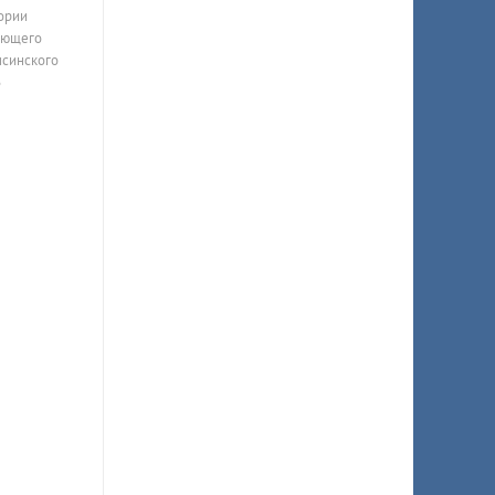
ории
ающего
псинского
З