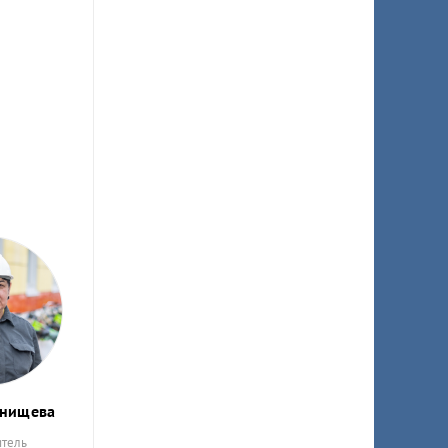
анищева
итель