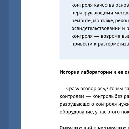
контроля качества осно
неразрушающими метода
ремонте, монтаже, реко
освидетельствовании и р
контроля — вовремя выя
привести к разгерметиз
История лаборатории и ее 
— Сразу оговорюсь, что мы 
контролем — контроль без р
разрушающего контроля нужн
оборудование, у нас этого пок
Разрушающий и неразрушающи