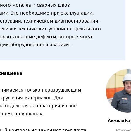
вного металла и сварных швов
ми. Это необходимо при эксплуатации,
нструкции, техническом диагностировании,
евизии технических устройств. Цель такого
влять опасные дефекты, которые могут
ации оборудования и авариям.
оснащение
занимаемся только неразрушающим
азрушения материалов. Для
а отдельная лаборатория и свое
а нет, но в планах.
Анжела К
й контроль не заменяют друг друга,
руковод