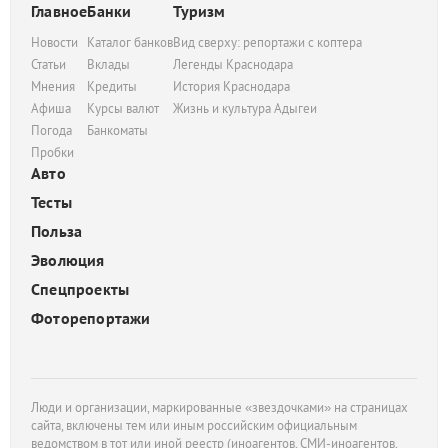
Главное
Банки
Туризм
Новости
Каталог банков
Вид сверху: репортажи с коптера
Статьи
Вклады
Легенды Краснодара
Мнения
Кредиты
История Краснодара
Афиша
Курсы валют
Жизнь и культура Адыгеи
Погода
Банкоматы
Пробки
Авто
Тесты
Польза
Эволюция
Спецпроекты
Фоторепортажи
Люди и организации, маркированные «звездочками» на страницах
сайта, включены тем или иным российским официальным
ведомством в тот или иной реестр (иноагентов, СМИ-иноагентов,