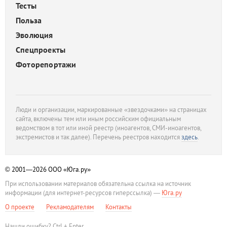
Тесты
Польза
Эволюция
Спецпроекты
Фоторепортажи
Люди и организации, маркированные «звездочками» на страницах
сайта, включены тем или иным российским официальным
ведомством в тот или иной реестр (иноагентов, СМИ-иноагентов,
экстремистов и так далее). Перечень реестров находится
здесь
.
© 2001—2026
ООО «Юга.ру»
При использовании материалов обязательна ссылка на источник
информации (для интернет-ресурсов гиперссылка) —
Юга.ру
О проекте
Рекламодателям
Контакты
Нашли ошибку? Ctrl + Enter