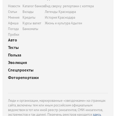
Новости
Каталог банков
Вид сверху: репортажи с коптера
Статьи
Вклады
Легенды Краснодара
Мнения
Кредиты
История Краснодара
Афиша
Курсы валют
Жизнь и культура Адыгеи
Погода
Банкоматы
Пробки
Авто
Тесты
Польза
Эволюция
Спецпроекты
Фоторепортажи
Люди и организации, маркированные «звездочками» на страницах
сайта, включены тем или иным российским официальным
ведомством в тот или иной реестр (иноагентов, СМИ-иноагентов,
экстремистов и так далее). Перечень реестров находится
здесь
.