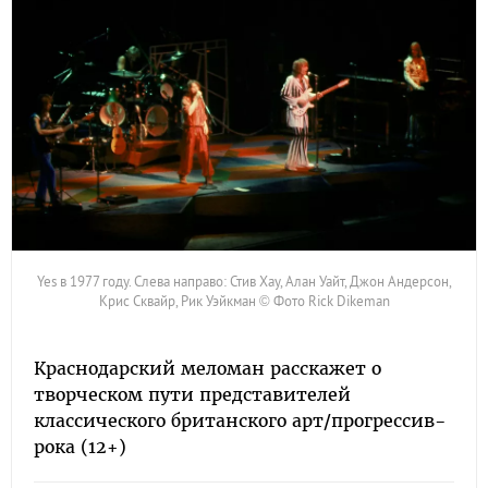
Yes в 1977 году. Слева направо: Стив Хау, Алан Уайт, Джон Андерсон,
Крис Сквайр, Рик Уэйкман © Фото Rick Dikeman
Краснодарский меломан расскажет о
творческом пути представителей
классического британского арт/прогрессив-
рока (12+)