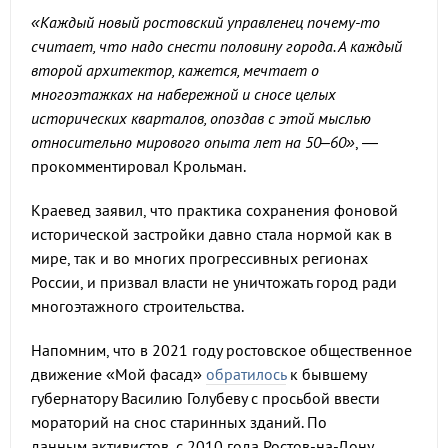
«Каждый новый ростовский управленец почему-то
считает, что надо снести половину города. А каждый
второй архитектор, кажется, мечтает о
многоэтажках на набережной и сносе целых
исторических кварталов, опоздав с этой мыслью
относительно мирового опыта лет на 50–60»
, —
прокомментировал Крольман.
Краевед заявил, что практика сохранения фоновой
исторической застройки давно стала нормой как в
мире, так и во многих прогрессивных регионах
России, и призвал власти не уничтожать город ради
многоэтажного строительства.
Напомним, что в 2021 году ростовское общественное
движение «Мой фасад»
обратилось
к бывшему
губернатору Василию Голубеву с просьбой ввести
мораторий на снос старинных зданий. По
данным активистов, с 2010 года Ростов-на-Дону