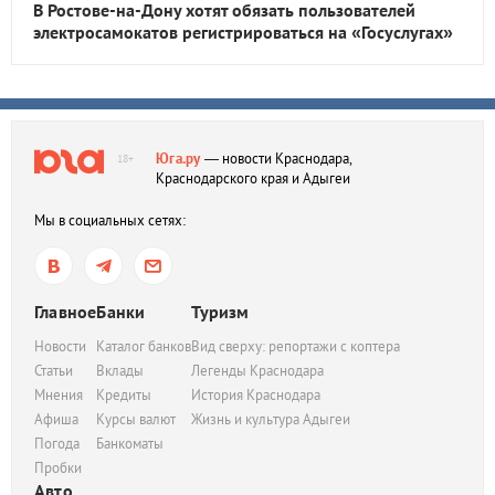
В Ростове-на-Дону хотят обязать пользователей
электросамокатов регистрироваться на «Госуслугах»
Юга.ру
— новости Краснодара,
18+
Краснодарского края и Адыгеи
Мы в социальных сетях:
Главное
Банки
Туризм
Новости
Каталог банков
Вид сверху: репортажи с коптера
Статьи
Вклады
Легенды Краснодара
Мнения
Кредиты
История Краснодара
Афиша
Курсы валют
Жизнь и культура Адыгеи
Погода
Банкоматы
Пробки
Авто