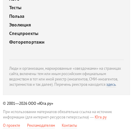
Тесты
Польза
Эволюция
Спецпроекты
Фоторепортажи
Люди и организации, маркированные «звездочками» на страницах
сайта, включены тем или иным российским официальным
ведомством в тот или иной реестр (иноагентов, СМИ-иноагентов,
экстремистов и так далее). Перечень реестров находится
здесь
.
© 2001—2026
ООО «Юга.ру»
При использовании материалов обязательна ссылка на источник
информации (для интернет-ресурсов гиперссылка) —
Юга.ру
О проекте
Рекламодателям
Контакты