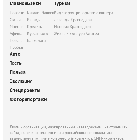
Главное
Банки
Туризм
Новости
Каталог банков
Вид сверху: репортажи с коптера
Статьи
Вклады
Легенды Краснодара
Мнения
Кредиты
История Краснодара
Афиша
Курсы валют
Жизнь и культура Адыгеи
Погода
Банкоматы
Пробки
Авто
Тесты
Польза
Эволюция
Спецпроекты
Фоторепортажи
Люди и организации, маркированные «звездочками» на страницах
сайта, включены тем или иным российским официальным
ведомством в тот или иной реестр (иноагентов, СМИ-иноагентов,