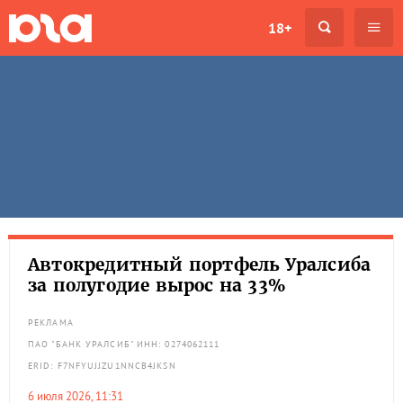
18+
Автокредитный портфель Уралсиба
за полугодие вырос на 33%
РЕКЛАМА
ПАО "БАНК УРАЛСИБ" ИНН: 0274062111
ERID: F7NFYUJJZU1NNCB4JKSN
6 июля 2026, 11:31