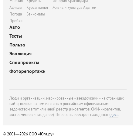
Мнения
Кредиты
История Краснодара
Афиша
Курсы валют
Жизнь и культура Адыгеи
Погода
Банкоматы
Пробки
Авто
Тесты
Польза
Эволюция
Спецпроекты
Фоторепортажи
Люди и организации, маркированные «звездочками» на страницах
сайта, включены тем или иным российским официальным
ведомством в тот или иной реестр (иноагентов, СМИ-иноагентов,
экстремистов и так далее). Перечень реестров находится
здесь
.
© 2001—2026
ООО «Юга.ру»