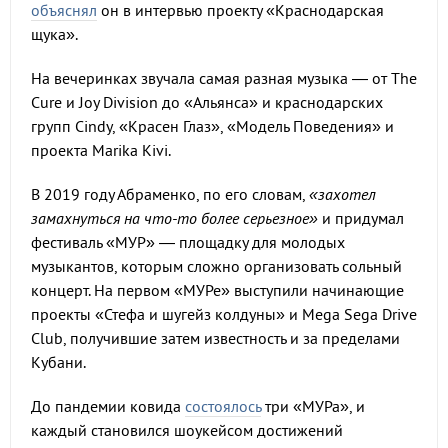
объяснял
он в интервью проекту «Краснодарская
щука».
На вечеринках звучала самая разная музыка — от The
Cure и Joy Division до «Альянса» и краснодарских
групп Cindy, «Красен Глаз», «Модель Поведения» и
проекта Marika Kivi.
В 2019 году Абраменко, по его словам,
«захотел
замахнуться на что-то более серьезное»
и придумал
фестиваль «МУР» — площадку для молодых
музыкантов, которым сложно организовать сольный
концерт. На первом «МУРе» выступили начинающие
проекты «Стефа и шугейз колдуны» и Mega Sega Drive
Club, получившие затем известность и за пределами
Кубани.
До пандемии ковида
состоялось
три «МУРа», и
каждый становился шоукейсом достижений