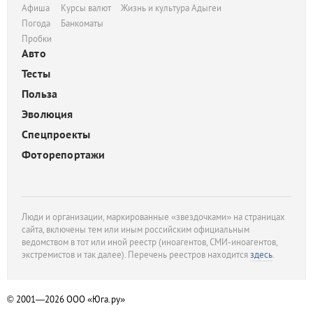
Афиша
Курсы валют
Жизнь и культура Адыгеи
Погода
Банкоматы
Пробки
Авто
Тесты
Польза
Эволюция
Спецпроекты
Фоторепортажи
Люди и организации, маркированные «звездочками» на страницах
сайта, включены тем или иным российским официальным
ведомством в тот или иной реестр (иноагентов, СМИ-иноагентов,
экстремистов и так далее). Перечень реестров находится
здесь
.
© 2001—2026
ООО «Юга.ру»