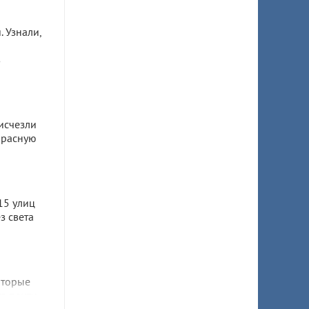
 Узнали,
в
исчезли
Красную
15 улиц
з света
оторые
а почти