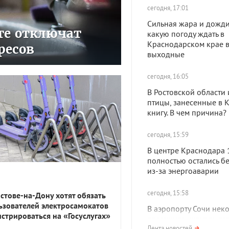
сегодня, 17:01
Сильная жара и дожди.
сте отключат
какую погоду ждать в
Краснодарском крае 
ресов
выходные
сегодня, 16:05
В Ростовской области 
птицы, занесенные в 
книгу. В чем причина?
сегодня, 15:59
В центре Краснодара 
полностью остались бе
из-за энергоаварии
сегодня, 15:58
остове-на-Дону хотят обязать
ьзователей электросамокатов
В аэропорту Сочи нек
истрироваться на «Госуслугах»
пассажиры ждут вылет
Лента новостей