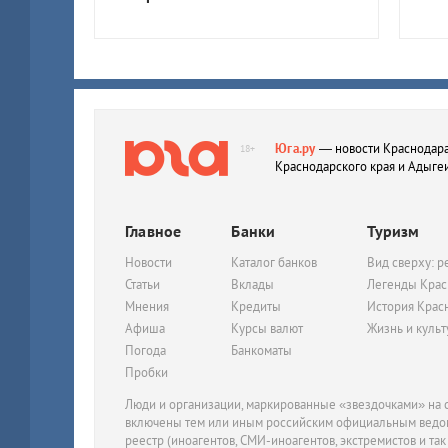
Юга.ру
— новости Краснодара
18+
Краснодарского края и Адыге
Главное
Банки
Туризм
Новости
Каталог банков
Вид сверху: р
Статьи
Вклады
Легенды Крас
Мнения
Кредиты
История Крас
Афиша
Курсы валют
Жизнь и куль
Погода
Банкоматы
Пробки
Люди и организации, маркированные «звездочками» на с
включены тем или иным российским официальным ведом
реестр (иноагентов, СМИ-иноагентов, экстремистов и так