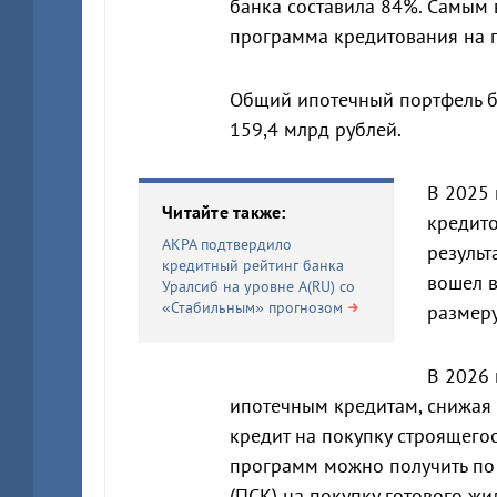
банка составила 84%. Самым 
программа кредитования на п
Общий ипотечный портфель ба
159,4 млрд рублей.
В 2025 
Читайте также:
кредито
АКРА подтвердило
результ
кредитный рейтинг банка
вошел в
Уралсиб на уровне А(RU) со
«Стабильным» прогнозом
размеру
В 2026 
ипотечным кредитам, снижая 
кредит на покупку строящего
программ можно получить по 
(ПСК) на покупку готового жи