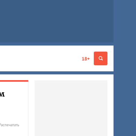
18+
м
Распечатать