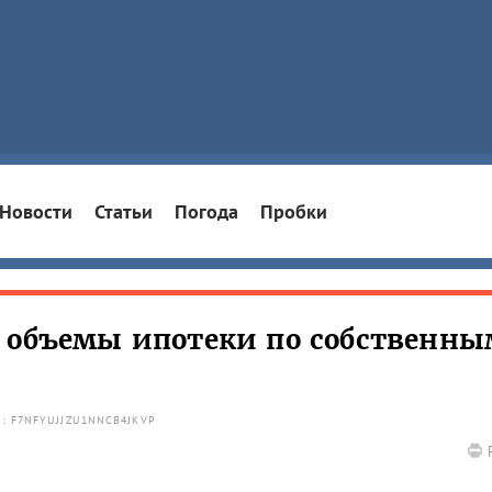
Новости
Статьи
Погода
Пробки
л объемы ипотеки по собственны
D: F7NFYUJJZU1NNCB4JKVP