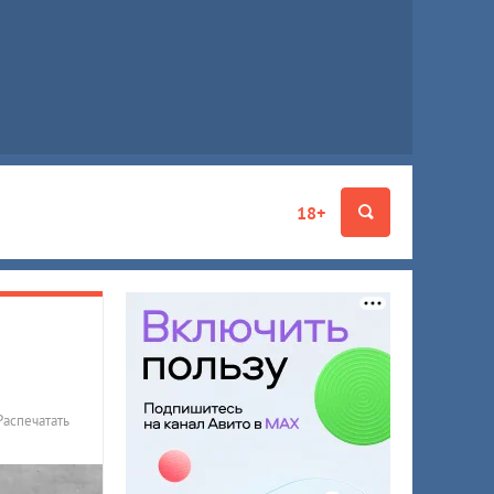
18+
Распечатать