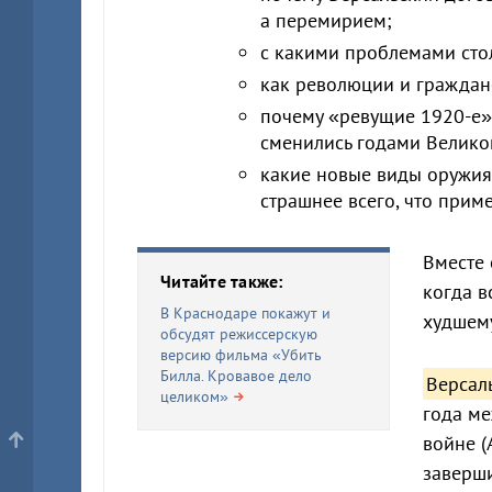
а перемирием;
с какими проблемами сто
как революции и граждан
почему «ревущие 1920-е»
сменились годами Велико
какие новые виды оружия,
страшнее всего, что прим
Вместе 
Читайте также:
когда в
В Краснодаре покажут и
худшему
обсудят режиссерскую
версию фильма «Убить
Билла. Кровавое дело
Версал
целиком»
года м
войне (
заверши