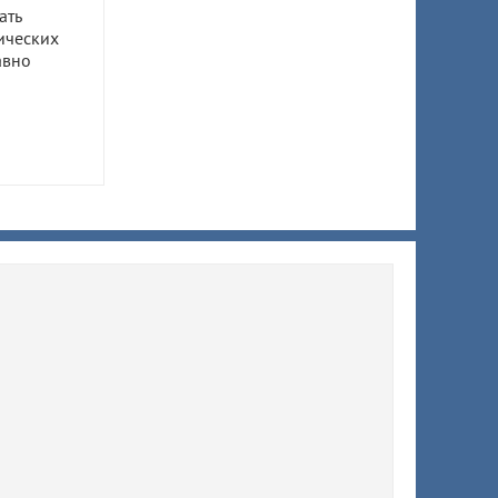
ать
ических
авно
ом
ил 7,5
 супруги
ы
ят
й
тично