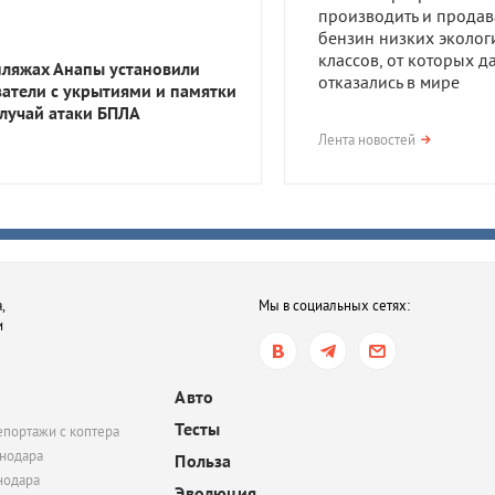
производить и продав
бензин низких эколог
классов, от которых д
пляжах Анапы установили
отказались в мире
затели с укрытиями и памятки
случай атаки БПЛА
вчера, 17:23
Лента новостей
В Приморско-Ахтарск
районе мужчина получ
года тюрьмы за смерть
после семейной ссор
вчера, 16:35
,
Мы в социальных сетях:
В Ростове-на-Дону хот
и
обязать пользователе
электросамокатов
регистрироваться на
Авто
«Госуслугах»
Тесты
епортажи с коптера
вчера, 14:51
нодара
Польза
нодара
В Краснодаре суд час
Эволюция