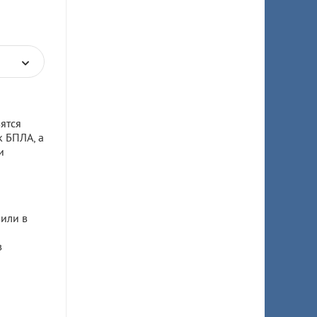
ятся
к БПЛА, а
и
или в
в