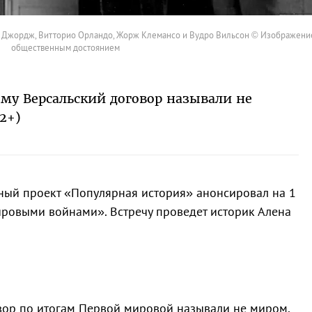
йд Джордж, Витторио Орландо, Жорж Клемансо и Вудро Вильсон © Изображени
общественным достоянием
ему Версальский договор называли не
2+)
ный проект «Популярная история» анонсировал на 1
ровыми войнами». Встречу проведет историк Алена
вор по итогам Первой мировой называли не миром,