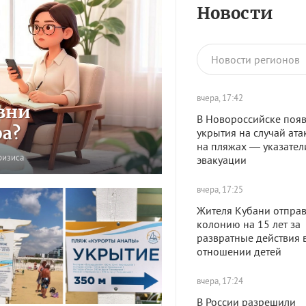
Новости
Новости регионов
вчера, 17:42
зни
В Новороссийске появ
ра?
укрытия на случай ата
на пляжах — указател
ризиса
эвакуации
вчера, 17:25
Жителя Кубани отправ
колонию на 15 лет за
развратные действия 
отношении детей
вчера, 17:24
В России разрешили