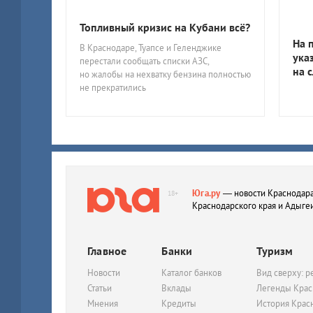
Топливный кризис на Кубани всё?
На 
В Краснодаре, Туапсе и Геленджике
ука
перестали сообщать списки АЗС,
на 
но жалобы на нехватку бензина полностью
не прекратились
Юга.ру
— новости Краснодара
18+
Краснодарского края и Адыге
Главное
Банки
Туризм
Новости
Каталог банков
Вид сверху: р
Статьи
Вклады
Легенды Крас
Мнения
Кредиты
История Крас