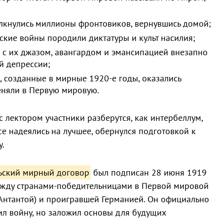
лкнулись миллионы фронтовиков, вернувшись домой;
ские войны породили диктатуры и культ насилия;
 с их джазом, авангардом и эмансипацией внезапно
й депрессии;
 созданные в мирные 1920-е годы, оказались
еняли в Первую мировую.
с лектором участники разберутся, как интербеллум,
се надеялись на лучшее, обернулся подготовкой к
.
ьский мирный договор
был подписан 28 июня 1919
ежду странами-победительницами в Первой мировой
Антантой) и проигравшей Германией. Он официально
л войну, но заложил основы для будущих