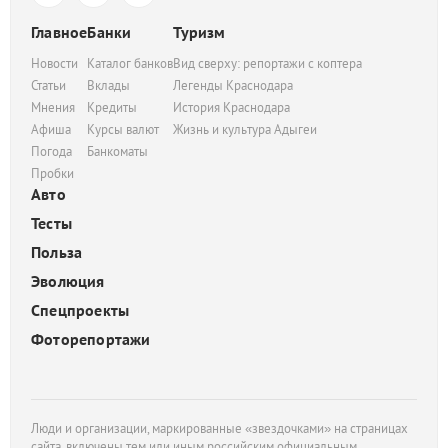
Главное
Банки
Туризм
Новости
Каталог банков
Вид сверху: репортажи с коптера
Статьи
Вклады
Легенды Краснодара
Мнения
Кредиты
История Краснодара
Афиша
Курсы валют
Жизнь и культура Адыгеи
Погода
Банкоматы
Пробки
Авто
Тесты
Польза
Эволюция
Спецпроекты
Фоторепортажи
Люди и организации, маркированные «звездочками» на страницах
сайта, включены тем или иным российским официальным