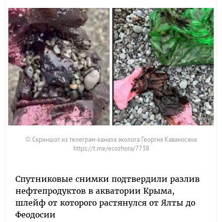
© Скриншот из телеграм-канала эколога Георгия Каваносяна
https://t.me/ecozhora/7738
Спутниковые снимки подтвердили разлив
нефтепродуктов в акватории Крыма,
шлейф от которого растянулся от Ялты до
Феодосии