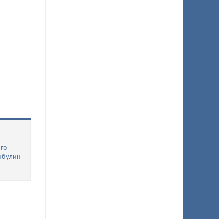
ого
обулин