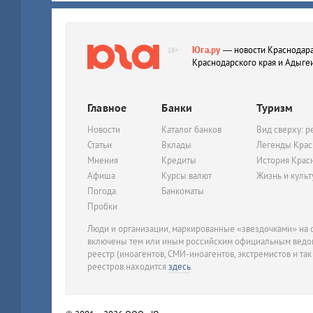
Юга.ру
— новости Краснодара
18+
Краснодарского края и Адыге
Главное
Банки
Туризм
Новости
Каталог банков
Вид сверху: р
Статьи
Вклады
Легенды Крас
Мнения
Кредиты
История Крас
Афиша
Курсы валют
Жизнь и куль
Погода
Банкоматы
Пробки
Люди и организации, маркированные «звездочками» на с
включены тем или иным российским официальным ведом
реестр (иноагентов, СМИ-иноагентов, экстремистов и так
реестров находится
здесь
.