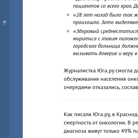
пациентов со всего края. 
«28 лет назад было так же
произошло. Зато выделяют
«Здоровый среднестатист
мириться с таким положени
городская больница должна
вызывать доверие и веру 
Журналистка Юга.ру смогла д
обслуживания населения онк
очередями отказались, сосла
Как писали Юга.ру, в Красно
смертность от онкологии. В р
диагноза живут только 49% п