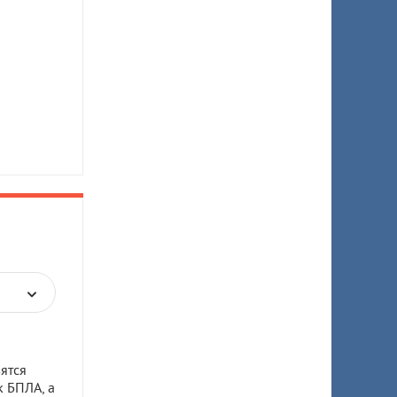
ятся
к БПЛА, а