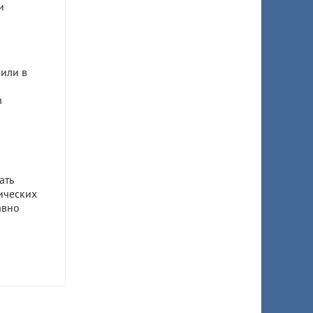
и
или в
в
ать
ических
авно
ом
ил 7,5
 супруги