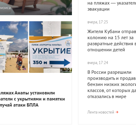
на пляжах — указател
ризиса
эвакуации
вчера, 17:25
Жителя Кубани отправ
колонию на 15 лет за
развратные действия 
отношении детей
вчера, 17:24
В России разрешили
производить и продав
бензин низких эколог
классов, от которых д
пляжах Анапы установили
отказались в мире
затели с укрытиями и памятки
случай атаки БПЛА
вчера, 17:23
Лента новостей
В Приморско-Ахтарск
районе мужчина получ
года тюрьмы за смерть