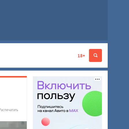
18+
Распечатать