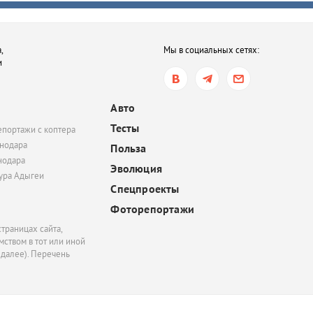
после семейной ссор
вчера, 16:35
,
Мы в социальных сетях:
В Ростове-на-Дону хот
и
обязать пользователе
электросамокатов
регистрироваться на
Авто
«Госуслугах»
Тесты
епортажи с коптера
вчера, 14:51
нодара
Польза
нодара
В Краснодаре суд час
Эволюция
удовлетворил иск
тура Адыгеи
Спецпроекты
Росимущества к фонду
«Добрый-Юг»
Фоторепортажи
траницах сайта,
ством в тот или иной
 далее). Перечень