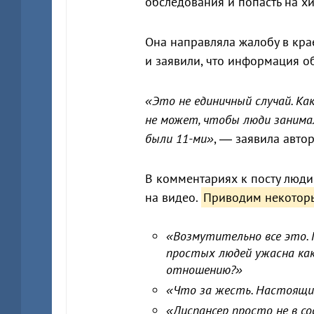
обследования и попасть на х
Она направляла жалобу в кра
и заявили, что информация о
«Это не единичный случай. Ка
не может, чтобы люди занимали
были 11-ми»
, — заявила авто
В комментариях к посту люд
на видео.
Приводим некоторы
«Возмутительно все это. 
простых людей ужасна как 
отношению?»
«Что за жесть. Настоящи
«Диспансер просто не в с