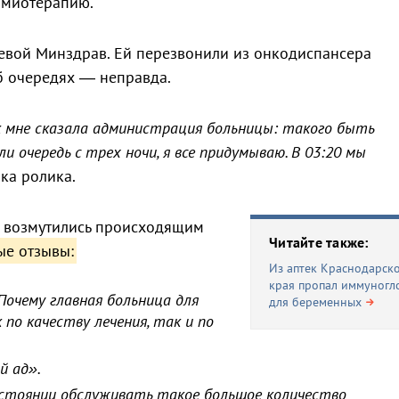
имиотерапию.
евой Минздрав. Ей перезвонили из онкодиспансера
б очередях — неправда.
к мне сказала администрация больницы: такого быть
 очередь с трех ночи, я все придумываю. В 03:20 мы
рка ролика.
и возмутились происходящим
Читайте также:
е отзывы:
Из аптек Краснодарск
края пропал иммуногл
Почему главная больница для
для беременных
по качеству лечения, так и по
й ад».
остоянии обслуживать такое большое количество