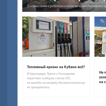
Дневник семьи с ребенком и котом во время топливного к
Топливный кризис на Кубани всё?
На 
В Краснодаре, Туапсе и Геленджике
ука
перестали сообщать списки АЗС,
на 
но жалобы на нехватку бензина полностью
не прекратились