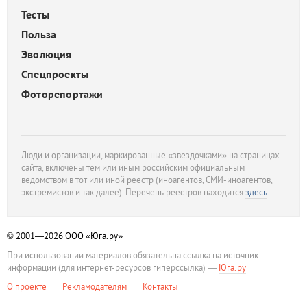
Тесты
Польза
Эволюция
Спецпроекты
Фоторепортажи
Люди и организации, маркированные «звездочками» на страницах
сайта, включены тем или иным российским официальным
ведомством в тот или иной реестр (иноагентов, СМИ-иноагентов,
экстремистов и так далее). Перечень реестров находится
здесь
.
© 2001—2026
ООО «Юга.ру»
При использовании материалов обязательна ссылка на источник
информации (для интернет-ресурсов гиперссылка) —
Юга.ру
О проекте
Рекламодателям
Контакты