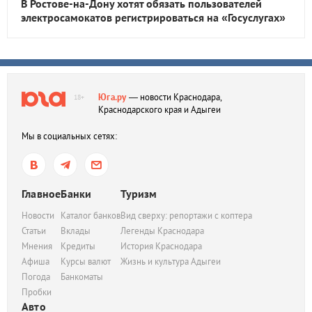
В Ростове-на-Дону хотят обязать пользователей
электросамокатов регистрироваться на «Госуслугах»
Юга.ру
— новости Краснодара,
18+
Краснодарского края и Адыгеи
Мы в социальных сетях:
Главное
Банки
Туризм
Новости
Каталог банков
Вид сверху: репортажи с коптера
Статьи
Вклады
Легенды Краснодара
Мнения
Кредиты
История Краснодара
Афиша
Курсы валют
Жизнь и культура Адыгеи
Погода
Банкоматы
Пробки
Авто