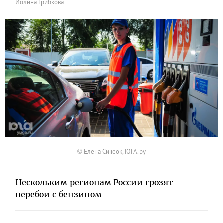
Иолина Грибкова
© Елена Синеок, ЮГА.ру
Нескольким регионам России грозят
перебои с бензином