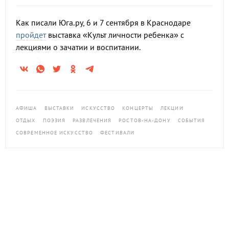
Как писали Юга.ру, 6 и 7 сентября в Краснодаре
пройдет
выставка «Культ личности ребенка» с
лекциями о зачатии и воспитании.
АФИША
ВЫСТАВКИ
ИСКУССТВО
КОНЦЕРТЫ
ЛЕКЦИИ
ОТДЫХ
ПОЭЗИЯ
РАЗВЛЕЧЕНИЯ
РОСТОВ-НА-ДОНУ
СОБЫТИЯ
СОВРЕМЕННОЕ ИСКУССТВО
ФЕСТИВАЛИ