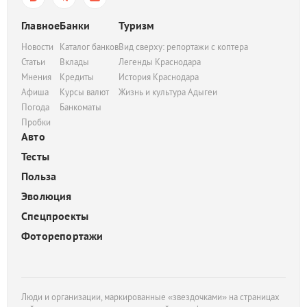
Главное
Банки
Туризм
Новости
Каталог банков
Вид сверху: репортажи с коптера
Статьи
Вклады
Легенды Краснодара
Мнения
Кредиты
История Краснодара
Афиша
Курсы валют
Жизнь и культура Адыгеи
Погода
Банкоматы
Пробки
Авто
Тесты
Польза
Эволюция
Спецпроекты
Фоторепортажи
Люди и организации, маркированные «звездочками» на страницах