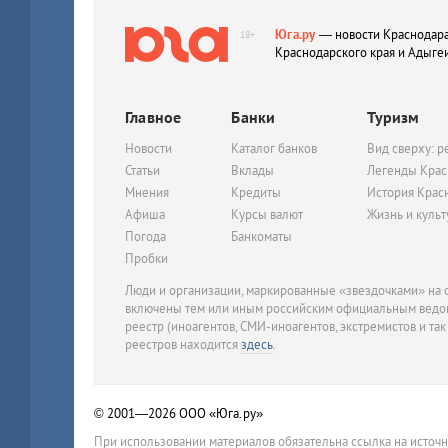
Юга.ру
— новости Краснодара
18+
Краснодарского края и Адыге
Главное
Банки
Туризм
Новости
Каталог банков
Вид сверху: р
Статьи
Вклады
Легенды Крас
Мнения
Кредиты
История Крас
Афиша
Курсы валют
Жизнь и куль
Погода
Банкоматы
Пробки
Люди и организации, маркированные «звездочками» на с
включены тем или иным российским официальным ведом
реестр (иноагентов, СМИ-иноагентов, экстремистов и так
реестров находится
здесь
.
© 2001—2026
ООО «Юга.ру»
При использовании материалов обязательна ссылка на источ