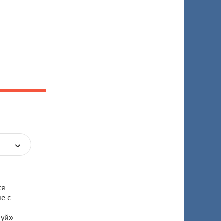
ся
е с
луй»