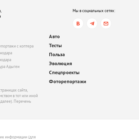
медузы-корнероты. О
опасны?
,
Мы в социальных сетях:
и
вчера, 17:01
Сильная жара и дожди.
какую погоду ждать в
Авто
Краснодарском крае 
Тесты
епортажи с коптера
выходные
нодара
Польза
нодара
Эволюция
тура Адыгеи
Спецпроекты
Фоторепортажи
траницах сайта,
ством в тот или иной
 далее). Перечень
ник информации (для