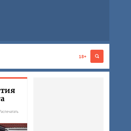
18+
ытия
га
Распечатать