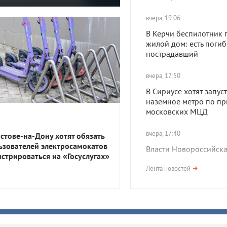
вчера, 19:06
В Керчи беспилотник 
жилой дом: есть поги
пострадавший
вчера, 17:50
В Сириусе хотят запуст
наземное метро по пр
московских МЦД
вчера, 17:40
остове-на-Дону хотят обязать
ьзователей электросамокатов
Власти Новороссийск
истрироваться на «Госуслугах»
определили укрытие в
километрах от пляжа.
Лента новостей
возмутились
вчера, 17:30
Побережье Анапы зап