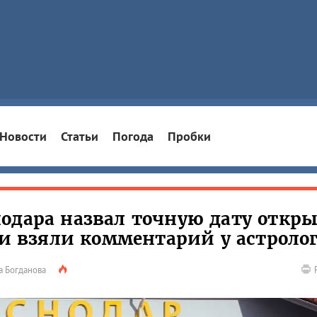
Новости
Статьи
Погода
Пробки
одара назвал точную дату откр
ни взяли комментарий у астроло
а Богданова