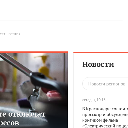
УТЕШЕСТВИЯ
Новости
Новости регионов
сегодня, 10:16
В Краснодаре состоит
сте отключат
просмотр и обсуждени
критиком фильма
ресов
«Электрический поце