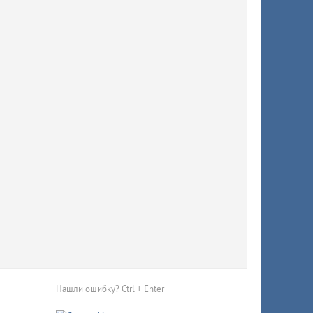
ни
 Узнали,
в
Нашли ошибку? Ctrl + Enter