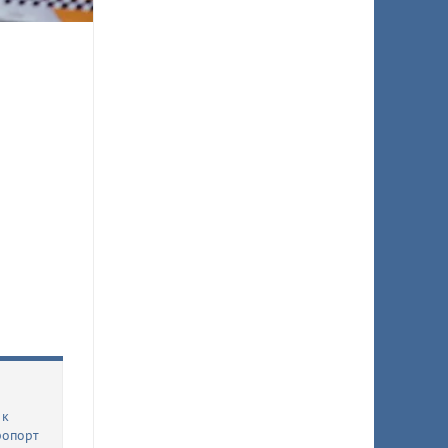
 к
ропорт