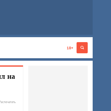
18+
л на
Распечатать