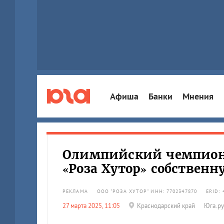
Афиша
Банки
Мнения
Олимпийский чемпион 
«Роза Хутор» собствен
РЕКЛАМА
ООО "РОЗА ХУТОР" ИНН: 7702347870
ERID:
27 марта 2025, 11:05
Краснодарский край
Юга.ру