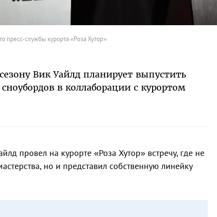
о пресс-службы курорта «Роза Хутор»
сезону Вик Уайлд планирует выпустить
 сноубордов в коллаборации с курортом
йлд провел на курорте «Роза Хутор» встречу, где не
мастерства, но и представил собственную линейку