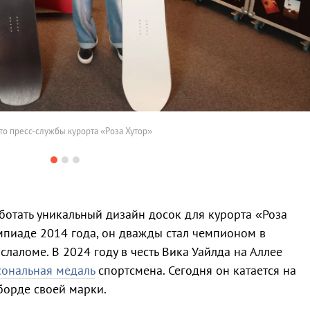
о пресс-службы курорта «Роза Хутор»
ботать уникальный дизайн досок для курорта «Роза
импиаде 2014 года, он дважды стал чемпионом в
слаломе. В 2024 году в честь Вика Уайлда на Аллее
сональная медаль
спортсмена. Сегодня он катается на
борде своей марки.