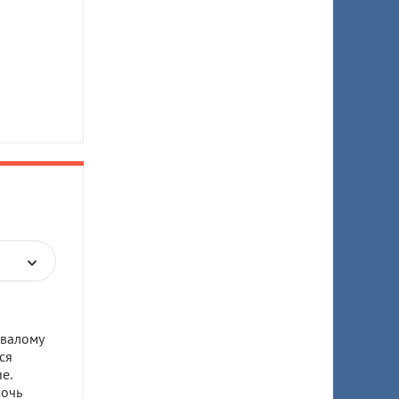
овалому
ся
е.
мочь