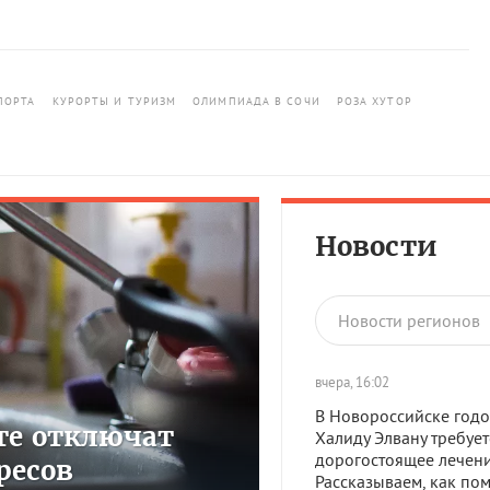
ПОРТА
КУРОРТЫ И ТУРИЗМ
ОЛИМПИАДА В СОЧИ
РОЗА ХУТОР
Новости
Новости регионов
вчера, 16:02
В Новороссийске год
сте отключат
Халиду Элвану требует
дорогостоящее лечени
ресов
Рассказываем, как по