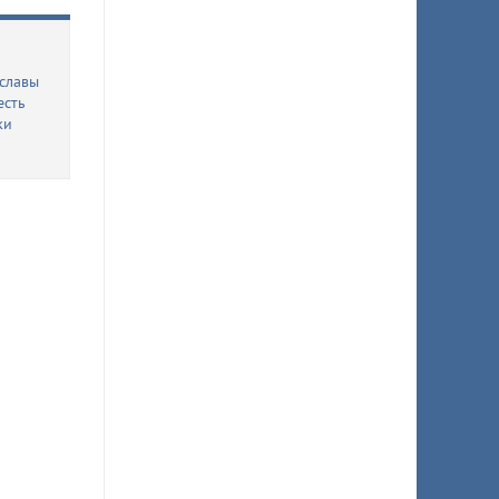
 славы
есть
ки