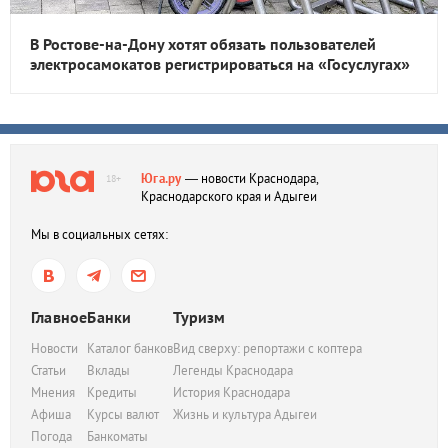
В Ростове-на-Дону хотят обязать пользователей
электросамокатов регистрироваться на «Госуслугах»
Юга.ру
— новости Краснодара,
18+
Краснодарского края и Адыгеи
Мы в социальных сетях:
Главное
Банки
Туризм
Новости
Каталог банков
Вид сверху: репортажи с коптера
Статьи
Вклады
Легенды Краснодара
Мнения
Кредиты
История Краснодара
Афиша
Курсы валют
Жизнь и культура Адыгеи
Погода
Банкоматы