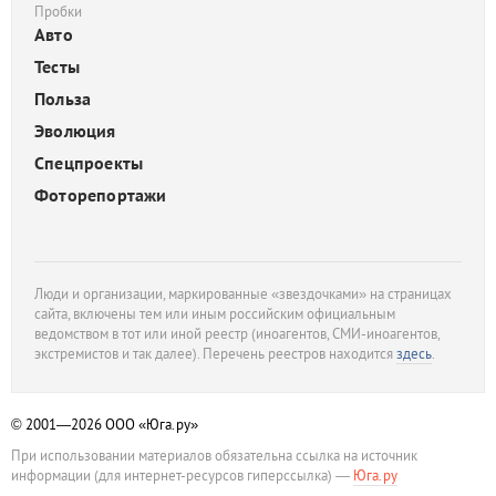
Пробки
Авто
Тесты
Польза
Эволюция
Спецпроекты
Фоторепортажи
Люди и организации, маркированные «звездочками» на страницах
сайта, включены тем или иным российским официальным
ведомством в тот или иной реестр (иноагентов, СМИ-иноагентов,
экстремистов и так далее). Перечень реестров находится
здесь
.
© 2001—2026
ООО «Юга.ру»
При использовании материалов обязательна ссылка на источник
информации (для интернет-ресурсов гиперссылка) —
Юга.ру