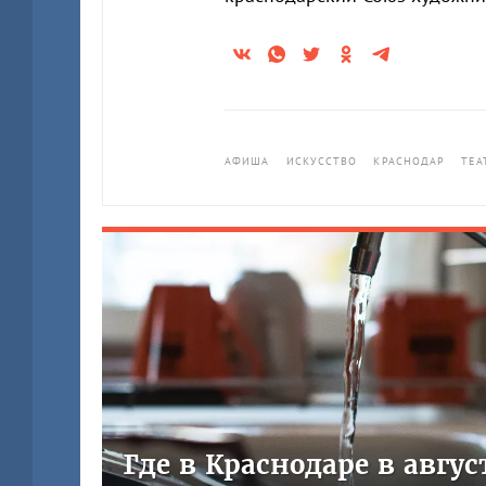
АФИША
ИСКУССТВО
КРАСНОДАР
ТЕА
Где в Краснодаре в авгу