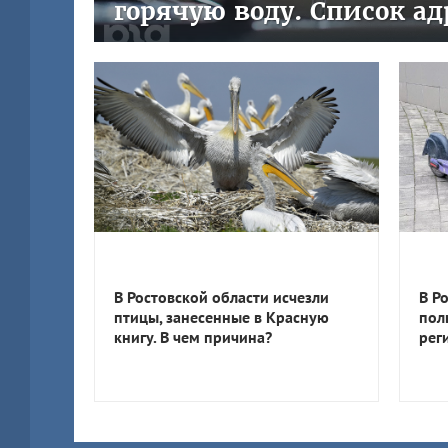
горячую воду. Список ад
В Ростовской области исчезли
В Р
птицы, занесенные в Красную
пол
книгу. В чем причина?
рег