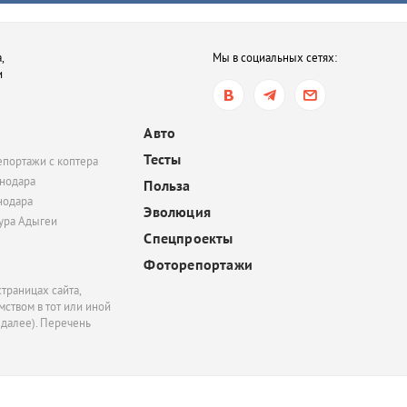
В Ростовской области 
птицы, занесенные в 
книгу. В чем причина?
,
Мы в социальных сетях:
и
сегодня, 15:59
В центре Краснодара 
полностью остались бе
Авто
из-за энергоаварии
Тесты
епортажи с коптера
нодара
Польза
нодара
Эволюция
тура Адыгеи
Спецпроекты
Фоторепортажи
траницах сайта,
ством в тот или иной
 далее). Перечень