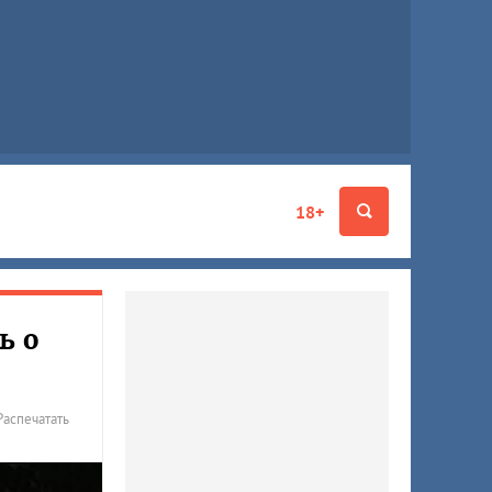
18+
ь о
Распечатать