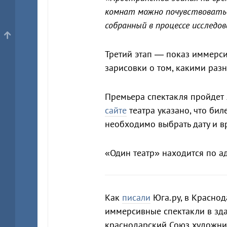
комнат можно почувствовать с
собранный в процессе исследо
Третий этап — показ иммерсив
зарисовки о том, какими раз
Премьера спектакля пройдет 5
сайте
театра указано, что бил
необходимо выбрать дату и в
«Один театр» находится по ад
Как
писали
Юга.ру, в Красно
иммерсивные спектакли в зда
краснодарский Союз художни