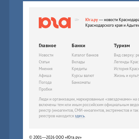
Юга.ру
— новости Краснодара
18+
Краснодарского края и Адыге
Главное
Банки
Туризм
Новости
Каталог банков
Вид сверху: р
Статьи
Вклады
Легенды Крас
Мнения
Кредиты
История Крас
Афиша
Курсы валют
Жизнь и куль
Погода
Банкоматы
Пробки
Люди и организации, маркированные «звездочками» на с
включены тем или иным российским официальным ведом
реестр (иноагентов, СМИ-иноагентов, экстремистов и так
реестров находится
здесь
.
© 2001—2026
ООО «Юга.ру»