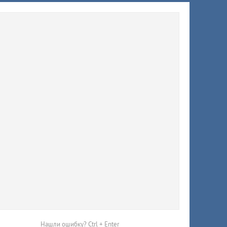
исчезли
Красную
15 улиц
з света
Нашли ошибку? Ctrl + Enter