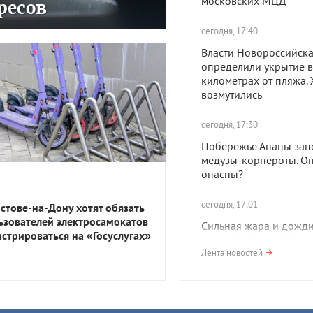
московских МЦД
ресов
сегодня, 17:40
Власти Новороссийск
определили укрытие в
километрах от пляжа.
возмутились
сегодня, 17:30
Побережье Анапы зап
медузы-корнероты. О
опасны?
сегодня, 17:01
остове-на-Дону хотят обязать
ьзователей электросамокатов
Сильная жара и дожди.
истрироваться на «Госуслугах»
какую погоду ждать в
Краснодарском крае 
Лента новостей
выходные
сегодня, 16:05