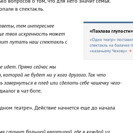
ко вопросов о том, что для него значит семья.
опали в спектакль.
тветы, тем интереснее
«Пахлава глупости»
еще твоя искренность может
«Один театр» постави
тоит путать наш спектакль с
спектакль на балачке 
«казачьему Чехову»
е идет. Прямо сейчас мы
которой не будет ни у кого другого. Так что
 завернуться в плед или сделать себе чашечку чего-
диалог в чат-боте.
дном театре». Действие начнется еще до начала
я станут большой квартирой, где в каждой из