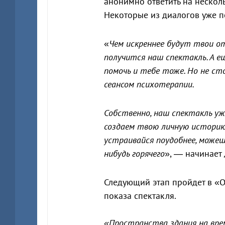
анонимно ответить на несколь
Некоторые из диалогов уже п
«
Чем искреннее будут твои о
получится наш спектакль. А 
помочь и тебе тоже. Но не с
сеансом психотерапии.
Собственно, наш спектакль уж
создаем твою личную историю, 
устраивайся поудобнее, можешь
нибудь горячего
», — начинает 
Следующий этап пройдет в «О
показа спектакля.
«Пространства здания на врем