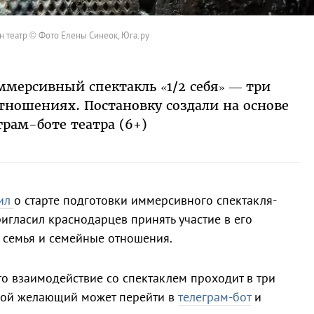
н театр © Фото Елены Синеок, Юга.ру
ммерсивный спектакль «1/2 себя» — три
тношениях. Постановку создали на основе
грам-боте театра (6+)
ил
о старте подготовки иммерсивного спектакля-
игласил краснодарцев принять участие в его
 семья и семейные отношения.
то взаимодействие со спектаклем проходит в три
бой желающий может перейти в
телеграм-бот
и