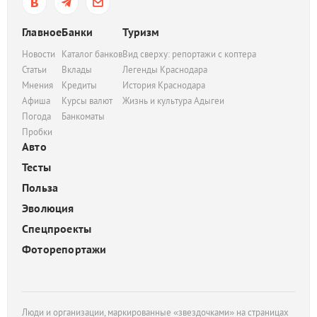
Главное
Банки
Туризм
Новости
Каталог банков
Вид сверху: репортажи с коптера
Статьи
Вклады
Легенды Краснодара
Мнения
Кредиты
История Краснодара
Афиша
Курсы валют
Жизнь и культура Адыгеи
Погода
Банкоматы
Пробки
Авто
Тесты
Польза
Эволюция
Спецпроекты
Фоторепортажи
Люди и организации, маркированные «звездочками» на страницах