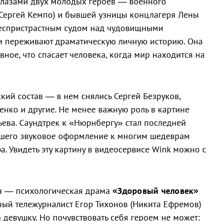
 глазами двух молодых героев — военного
(Сергей Кемпо) и бывшей узницы концлагеря Лены
 беспристрастным судом над чудовищными
 переживают драматическую личную историю. Она
вное, что спасает человека, когда мир находится на
кий состав — в нем снялись Сергей Безруков,
енко и другие. Не менее важную роль в картине
ьева. Саундтрек к «Нюрнбергу» стал последней
вшего звуковое оформление к многим шедеврам
. Увидеть эту картину в видеосервисе Wink можно с
а — психологическая драма
«Здоровый человек»
вный тележурналист Егор Тихонов (Никита Ефремов)
а девушку. Но почувствовать себя героем не может: