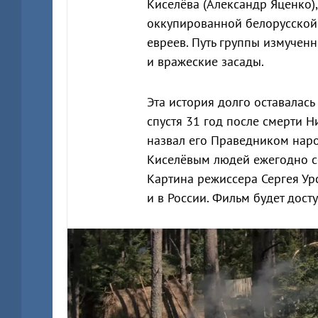
Киселёва (Александр Яценко),
оккупированной белорусской
евреев. Путь группы измученн
и вражеские засады.
Эта история долго оставалась 
спустя 31 год после смерти Н
назвал его Праведником наро
Киселёвым людей ежегодно со
Картина режиссера Сергея Ур
и в России. Фильм будет дост