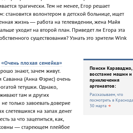
ивается трагически. Тем не менее, Егор решает
м: становится волонтером в детской больнице, ищет
енная жизнь — работа на телевидении, жена Майя
льше уходит на второй план. Приведет ли Егора эта
обственного существования? Узнать это зрители Wink
и
«Очень плохая семейка»
Поиски Караваджо,
орошо знают, зачем живут.
восстание машин и
и Саванна (Анна Фэрис) очень
приключения
аргонавтов:
огатой тетушки. Однако,
уживают там и других
Рассказываем, что
посмотреть в Краснода
о не только завоевать доверие
30 марта
зах слетевшихся на запах денег
сть за что зацепиться, как,
уховны — стареющем плейбое