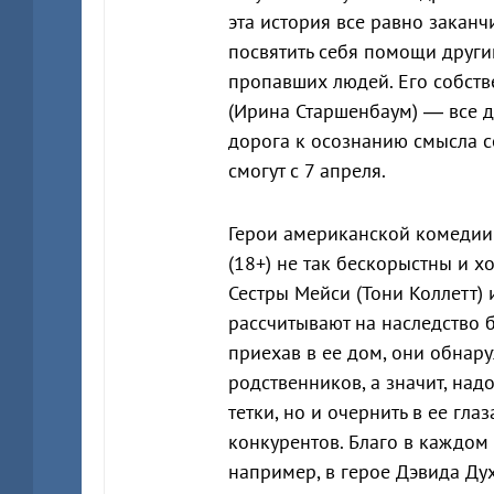
эта история все равно заканч
посвятить себя помощи други
пропавших людей. Его собств
(Ирина Старшенбаум) — все да
дорога к осознанию смысла с
смогут с 7 апреля.
Герои американской комеди
(18+) не так бескорыстны и х
Сестры Мейси (Тони Коллетт) 
рассчитывают на наследство б
приехав в ее дом, они обнар
родственников, а значит, над
тетки, но и очернить в ее гла
конкурентов. Благо в каждом е
например, в герое Дэвида Д