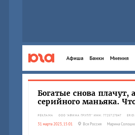
Афиша
Банки
Мнения
Богатые снова плачут,
серийного маньяка. Что
РЕКЛАМА
ООО "АФИНА ГРУПП" ИНН: 7725727847
ERID
31 марта 2023, 15:01
Вся Россия
Марина Солошк