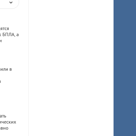
ятся
к БПЛА, а
и
или в
в
ать
ических
авно