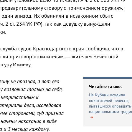
предварительному сговору с применением оружия».
 один эпизод. Их обвинили в незаконном сбыте
. 2 ст. 234 УК РФ), так как девушку вынуждали
ки.
служба судов Краснодарского края сообщила, что в
сли приговор похитителям — жителям Чеченской
нсуру Ижиеву.
ину не признал, а вот его
Читайте также:
 возложил только на себя,
На Кубани осудили
 непричастным к
похитителей невесты,
атериалы дела, исследовав
пытавшихся оправдать
национальными тради
ные сторонами, суд признал
начены наказания в виде
а и 3 месяца каждому.