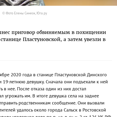
© Фото Елены Синеок, Юга.ру
вынес приговор обвиняемым в похищении
станице Пластуновской, а затем увезли в
ноябре 2020 года в станице Пластуновской Динского
 19-летнюю девушку. Сначала они подъехали к ней
 в нее. После отказа один из них достал
ал угрожать им. В итоге девушка села на заднее
тправить родственникам сообщение. Они вызвали
тителей удалось около города Сальск в Ростовской
или уголовное дело по п. «а, в, г» ч. 2 ст. 126 УК РФ