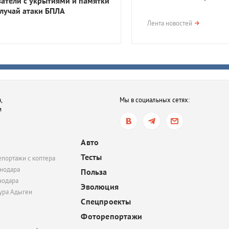
затели с укрытиями и памятки
случай атаки БПЛА
вчера, 17:23
Лента новостей
В Приморско-Ахтарск
районе мужчина получ
года тюрьмы за смерть
после семейной ссор
вчера, 16:35
,
Мы в социальных сетях:
В Ростове-на-Дону хот
и
обязать пользователе
электросамокатов
регистрироваться на
Авто
«Госуслугах»
Тесты
епортажи с коптера
вчера, 14:51
нодара
Польза
нодара
В Краснодаре суд час
Эволюция
удовлетворил иск
тура Адыгеи
Спецпроекты
Росимущества к фонду
«Добрый-Юг»
Фоторепортажи