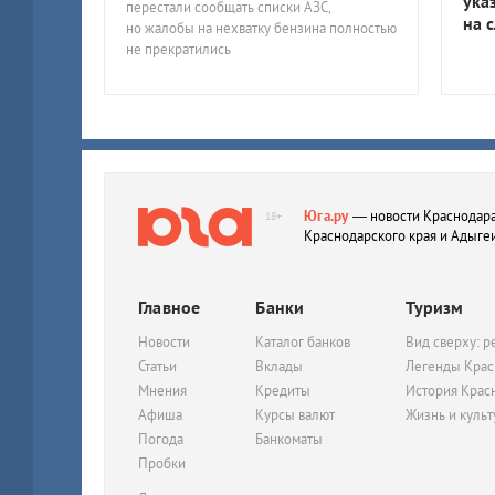
ука
перестали сообщать списки АЗС,
на 
но жалобы на нехватку бензина полностью
не прекратились
Юга.ру
— новости Краснодара
18+
Краснодарского края и Адыге
Главное
Банки
Туризм
Новости
Каталог банков
Вид сверху: р
Статьи
Вклады
Легенды Крас
Мнения
Кредиты
История Крас
Афиша
Курсы валют
Жизнь и куль
Погода
Банкоматы
Пробки