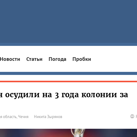
Новости
Статьи
Погода
Пробки
 осудили на 3 года колонии за
я область
,
Чечня
Никита Зырянов