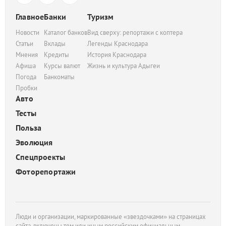
Главное
Банки
Туризм
Новости
Каталог банков
Вид сверху: репортажи с коптера
Статьи
Вклады
Легенды Краснодара
Мнения
Кредиты
История Краснодара
Афиша
Курсы валют
Жизнь и культура Адыгеи
Погода
Банкоматы
Пробки
Авто
Тесты
Польза
Эволюция
Спецпроекты
Фоторепортажи
Люди и организации, маркированные «звездочками» на страницах
сайта, включены тем или иным российским официальным