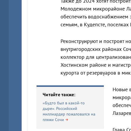
Также до 2024 хотят построи
Молодежном микрорайоне Лаз
обеспечить водоснабжением 
семьям, в Кудепсте, поселках
Реконструируют и построят н
внутригородских районах Со
коллектор для централизова
Хостинском районе и магист
курорта от резервуаров в м
Новые в
Читайте также:
микрора
«Будто был в какой-то
обеспеч
дыре». Российский
Лазарев
миллиардер пожаловался на
пляжи Сочи
Глава С