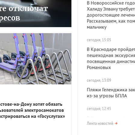
В Новороссийске год
сте отключат
Халиду Элвану требует
дорогостоящее лечени
ресов
Рассказываем, как по
мальчику
сегодня, 15:05
В Краснодаре пройде
пешеходная экскурсия
посвященная династи
Романовых
сегодня, 13:09
Пляжи Геленджика за
из-за угрозы БПЛА
остове-на-Дону хотят обязать
сегодня, 12:45
ьзователей электросамокатов
истрироваться на «Госуслугах»
В Краснодаре включи
сирены из-за атаки БП
Лента новостей
Жителей призвали укр