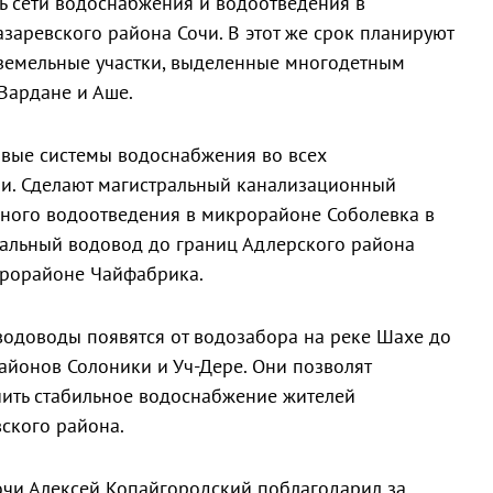
ть сети водоснабжения и водоотведения в
аревского района Сочи. В этот же срок планируют
земельные участки, выделенные многодетным
 Вардане и Аше.
овые системы водоснабжения во всех
чи. Сделают магистральный канализационный
нного водоотведения в микрорайоне Соболевка в
ральный водовод до границ Адлерского района
икрорайоне Чайфабрика.
одоводы появятся от водозабора на реке Шахе до
йонов Солоники и Уч-Дере. Они позволят
ить стабильное водоснабжение жителей
ского района.
очи Алексей Копайгородский поблагодарил за