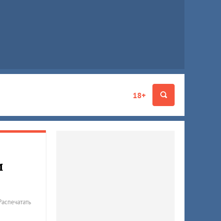
18+
и
Распечатать