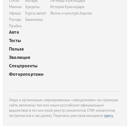
Статьи
Вклады
Легенды Краснодара
Мнения
Кредиты
История Краснодара
Афиша
Курсы валют
Жизнь и культура Адыгеи
Погода
Банкоматы
Пробки
Авто
Тесты
Польза
Эволюция
Спецпроекты
Фоторепортажи
Люди и организации, маркированные «звездочками» на страницах
сайта, включены тем или иным российским официальным
ведомством в тот или иной реестр (иноагентов, СМИ-иноагентов,
экстремистов и так далее). Перечень реестров находится
здесь
.