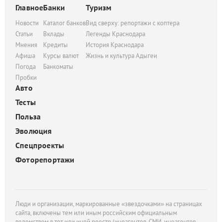
Главное
Банки
Туризм
Новости
Каталог банков
Вид сверху: репортажи с коптера
Статьи
Вклады
Легенды Краснодара
Мнения
Кредиты
История Краснодара
Афиша
Курсы валют
Жизнь и культура Адыгеи
Погода
Банкоматы
Пробки
Авто
Тесты
Польза
Эволюция
Спецпроекты
Фоторепортажи
Люди и организации, маркированные «звездочками» на страницах
сайта, включены тем или иным российским официальным
ведомством в тот или иной реестр (иноагентов, СМИ-иноагентов,